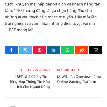
cược, khuyến mãi hấp dẫn và dịch vụ khách hàng tận
tâm, 11BET xứng đáng là lựa chọn hàng đầu cho
những ai yêu thích cá cược trực tuyến. Hãy một lần
trải nghiệm và cảm nhận những điều tuyệt vời mà
11BET mang lại!
Facebook
Twitter
Pinterest
LinkedIn
WhatsApp
Reddit
Email
PREVIOUS ARTICLE
NEXT ARTICLE
11BET Nhà Cái Uy Tín –
KUWIN: An Overview of the
Tổng Hợp Thông Tin Hữu
Online Gaming Platform
Ích Cho Người Dùng