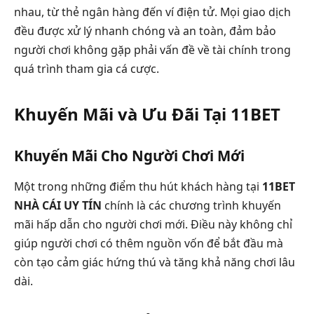
nhau, từ thẻ ngân hàng đến ví điện tử. Mọi giao dịch
đều được xử lý nhanh chóng và an toàn, đảm bảo
người chơi không gặp phải vấn đề về tài chính trong
quá trình tham gia cá cược.
Khuyến Mãi và Ưu Đãi Tại 11BET
Khuyến Mãi Cho Người Chơi Mới
Một trong những điểm thu hút khách hàng tại
11BET
NHÀ CÁI UY TÍN
chính là các chương trình khuyến
mãi hấp dẫn cho người chơi mới. Điều này không chỉ
giúp người chơi có thêm nguồn vốn để bắt đầu mà
còn tạo cảm giác hứng thú và tăng khả năng chơi lâu
dài.