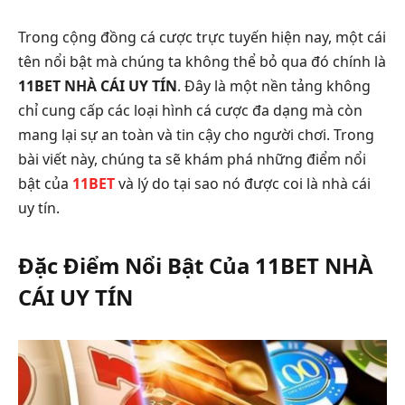
Trong cộng đồng cá cược trực tuyến hiện nay, một cái
tên nổi bật mà chúng ta không thể bỏ qua đó chính là
11BET NHÀ CÁI UY TÍN
. Đây là một nền tảng không
chỉ cung cấp các loại hình cá cược đa dạng mà còn
mang lại sự an toàn và tin cậy cho người chơi. Trong
bài viết này, chúng ta sẽ khám phá những điểm nổi
bật của
11BET
và lý do tại sao nó được coi là nhà cái
uy tín.
Đặc Điểm Nổi Bật Của 11BET NHÀ
CÁI UY TÍN