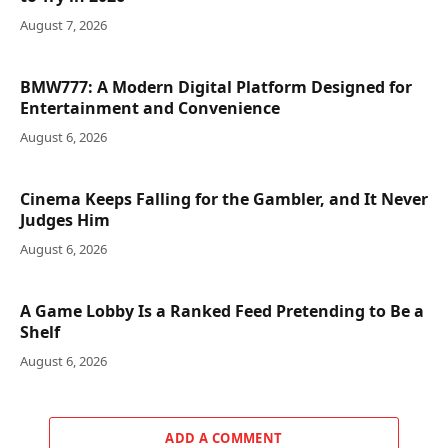
August 7, 2026
BMW777: A Modern Digital Platform Designed for
Entertainment and Convenience
August 6, 2026
Cinema Keeps Falling for the Gambler, and It Never
Judges Him
August 6, 2026
A Game Lobby Is a Ranked Feed Pretending to Be a
Shelf
August 6, 2026
ADD A COMMENT