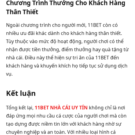
Chương Trình Thưởng Cho Khách Hàng
Thân Thiết
Ngoài chương trình cho người mới, 11BET còn có
nhiều ưu đãi khác dành cho khách hàng thân thiết.
Tùy thuộc vào mức độ hoạt động, người chơi có thể
nhận được tiền thưởng, điểm thưởng hay quà tặng từ
nhà cái. Điều này thể hiện sự tri ân của 11BET đến
khách hàng và khuyến khích họ tiếp tục sử dụng dịch
vụ.
Kết luận
Tổng kết lại,
11BET NHÀ CÁI UY TÍN
không chỉ là nơi
đáp ứng mọi nhu cầu cá cược của người chơi mà còn
tạo dựng được niềm tin lớn với khách hàng nhờ sự
chuyên nghiệp và an toàn. Với nhiều loại hình cá