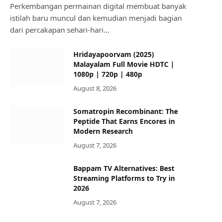
Perkembangan permainan digital membuat banyak
istilah baru muncul dan kemudian menjadi bagian
dari percakapan sehari-hari…
Hridayapoorvam (2025)
Malayalam Full Movie HDTC |
1080p | 720p | 480p
August 8, 2026
Somatropin Recombinant: The
Peptide That Earns Encores in
Modern Research
August 7, 2026
Bappam TV Alternatives: Best
Streaming Platforms to Try in
2026
August 7, 2026