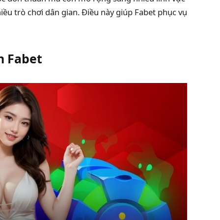
iều trò chơi dân gian. Điều này giúp Fabet phục vụ
n Fabet