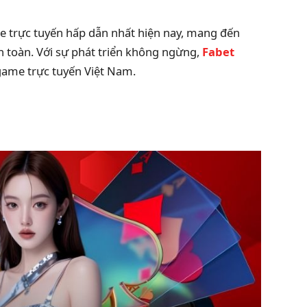
e trực tuyến hấp dẫn nhất hiện nay, mang đến
n toàn. Với sự phát triển không ngừng,
Fabet
game trực tuyến Việt Nam.