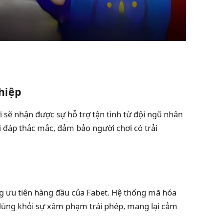
hiệp
 sẽ nhận được sự hỗ trợ tận tình từ đội ngũ nhân
ải đáp thắc mắc, đảm bảo người chơi có trải
g ưu tiên hàng đầu của Fabet. Hệ thống mã hóa
i dùng khỏi sự xâm phạm trái phép, mang lại cảm