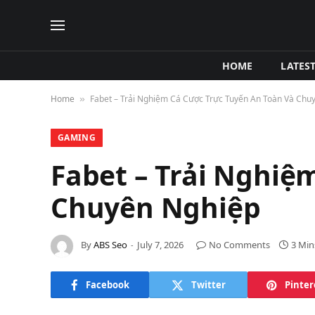
HOME
LATES
Home
Fabet – Trải Nghiệm Cá Cược Trực Tuyến An Toàn Và Chu
»
GAMING
Fabet – Trải Nghiệ
Chuyên Nghiệp
By
ABS Seo
July 7, 2026
No Comments
3 Min
Facebook
Twitter
Pinter