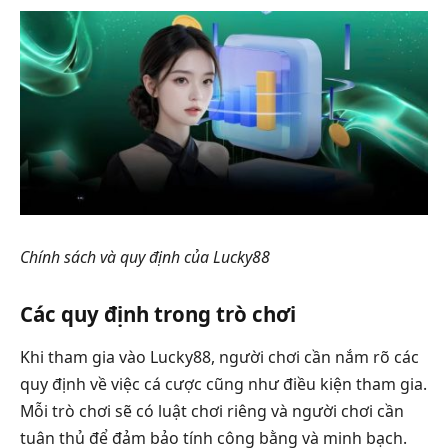
Chính sách và quy định của Lucky88
Các quy định trong trò chơi
Khi tham gia vào Lucky88, người chơi cần nắm rõ các
quy định về việc cá cược cũng như điều kiện tham gia.
Mỗi trò chơi sẽ có luật chơi riêng và người chơi cần
tuân thủ để đảm bảo tính công bằng và minh bạch.