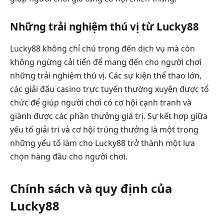
Những trải nghiệm thú vị từ Lucky88
Lucky88 không chỉ chú trọng đến dịch vụ mà còn
không ngừng cải tiến để mang đến cho người chơi
những trải nghiệm thú vị. Các sự kiện thể thao lớn,
các giải đấu casino trực tuyến thường xuyên được tổ
chức để giúp người chơi có cơ hội cạnh tranh và
giành được các phần thưởng giá trị. Sự kết hợp giữa
yếu tố giải trí và cơ hội trúng thưởng là một trong
những yếu tố làm cho Lucky88 trở thành một lựa
chọn hàng đầu cho người chơi.
Chính sách và quy định của
Lucky88