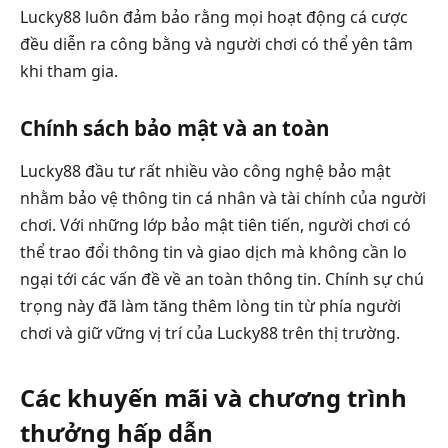
Lucky88 luôn đảm bảo rằng mọi hoạt động cá cược
đều diễn ra công bằng và người chơi có thể yên tâm
khi tham gia.
Chính sách bảo mật và an toàn
Lucky88 đầu tư rất nhiều vào công nghệ bảo mật
nhằm bảo vệ thông tin cá nhân và tài chính của người
chơi. Với những lớp bảo mật tiên tiến, người chơi có
thể trao đổi thông tin và giao dịch mà không cần lo
ngại tới các vấn đề về an toàn thông tin. Chính sự chú
trọng này đã làm tăng thêm lòng tin từ phía người
chơi và giữ vững vị trí của Lucky88 trên thị trường.
Các khuyến mãi và chương trình
thưởng hấp dẫn