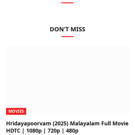
DON'T MISS
MOVIES
Hridayapoorvam (2025) Malayalam Full Movie
HDTC | 1080p | 720p | 480p