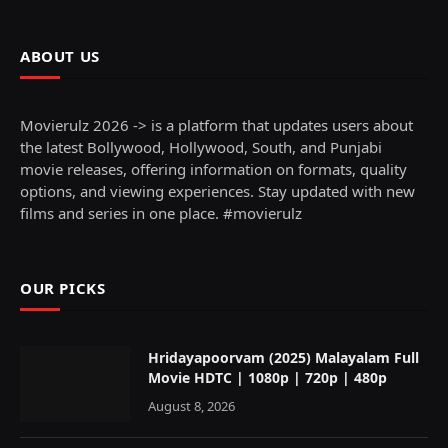
ABOUT US
Movierulz 2026 -> is a platform that updates users about
the latest Bollywood, Hollywood, South, and Punjabi
movie releases, offering information on formats, quality
options, and viewing experiences. Stay updated with new
films and series in one place. #movierulz
OUR PICKS
Hridayapoorvam (2025) Malayalam Full
Movie HDTC | 1080p | 720p | 480p
August 8, 2026