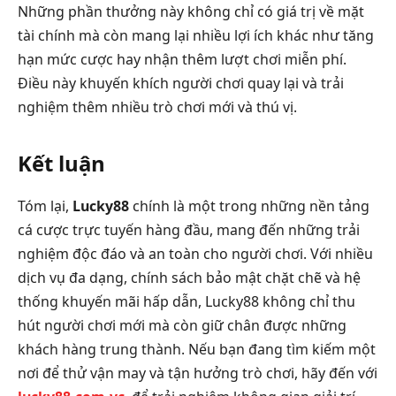
Những phần thưởng này không chỉ có giá trị về mặt
tài chính mà còn mang lại nhiều lợi ích khác như tăng
hạn mức cược hay nhận thêm lượt chơi miễn phí.
Điều này khuyến khích người chơi quay lại và trải
nghiệm thêm nhiều trò chơi mới và thú vị.
Kết luận
Tóm lại,
Lucky88
chính là một trong những nền tảng
cá cược trực tuyến hàng đầu, mang đến những trải
nghiệm độc đáo và an toàn cho người chơi. Với nhiều
dịch vụ đa dạng, chính sách bảo mật chặt chẽ và hệ
thống khuyến mãi hấp dẫn, Lucky88 không chỉ thu
hút người chơi mới mà còn giữ chân được những
khách hàng trung thành. Nếu bạn đang tìm kiếm một
nơi để thử vận may và tận hưởng trò chơi, hãy đến với