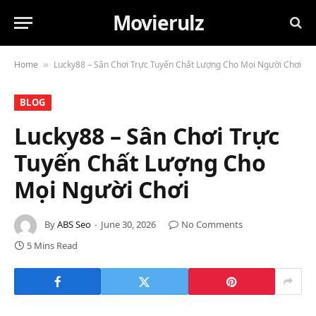
Movierulz
Home
Lucky88 – Sân Chơi Trực Tuyến Chất Lượng Cho Mọi Người Chơi
»
BLOG
Lucky88 – Sân Chơi Trực
Tuyến Chất Lượng Cho
Mọi Người Chơi
By
ABS Seo
June 30, 2026
No Comments
5 Mins Read