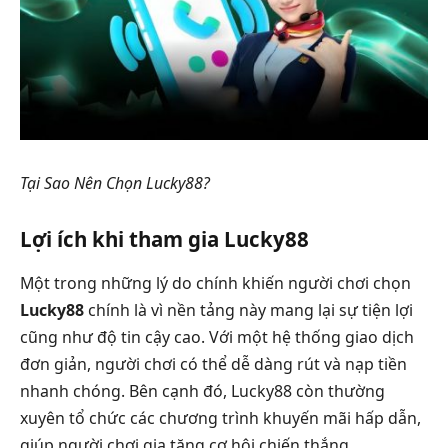
Tại Sao Nên Chọn Lucky88?
Lợi ích khi tham gia Lucky88
Một trong những lý do chính khiến người chơi chọn
Lucky88
chính là vì nền tảng này mang lại sự tiện lợi
cũng như độ tin cậy cao. Với một hệ thống giao dịch
đơn giản, người chơi có thể dễ dàng rút và nạp tiền
nhanh chóng. Bên cạnh đó, Lucky88 còn thường
xuyên tổ chức các chương trình khuyến mãi hấp dẫn,
giúp người chơi gia tăng cơ hội chiến thắng.