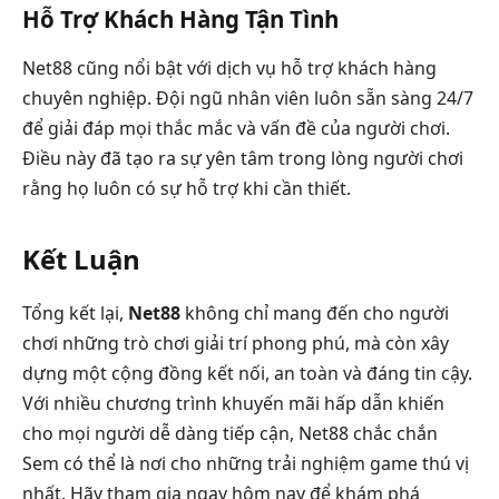
Hỗ Trợ Khách Hàng Tận Tình
Net88 cũng nổi bật với dịch vụ hỗ trợ khách hàng
chuyên nghiệp. Đội ngũ nhân viên luôn sẵn sàng 24/7
để giải đáp mọi thắc mắc và vấn đề của người chơi.
Điều này đã tạo ra sự yên tâm trong lòng người chơi
rằng họ luôn có sự hỗ trợ khi cần thiết.
Kết Luận
Tổng kết lại,
Net88
không chỉ mang đến cho người
chơi những trò chơi giải trí phong phú, mà còn xây
dựng một cộng đồng kết nối, an toàn và đáng tin cậy.
Với nhiều chương trình khuyến mãi hấp dẫn khiến
cho mọi người dễ dàng tiếp cận, Net88 chắc chắn
Sem có thể là nơi cho những trải nghiệm game thú vị
nhất. Hãy tham gia ngay hôm nay để khám phá