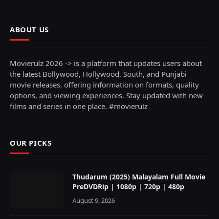
ABOUT US
Movierulz 2026 -> is a platform that updates users about
the latest Bollywood, Hollywood, South, and Punjabi
movie releases, offering information on formats, quality
options, and viewing experiences. Stay updated with new
films and series in one place. #movierulz
OUR PICKS
Thudarum (2025) Malayalam Full Movie
PreDVDRip | 1080p | 720p | 480p
August 9, 2026