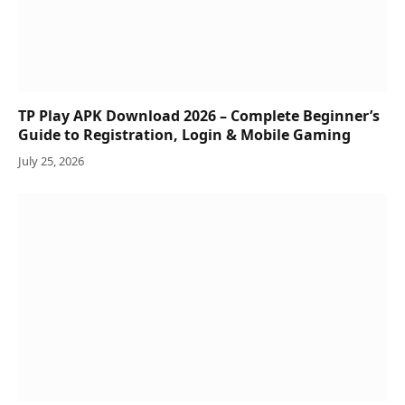
TP Play APK Download 2026 – Complete Beginner’s
Guide to Registration, Login & Mobile Gaming
July 25, 2026