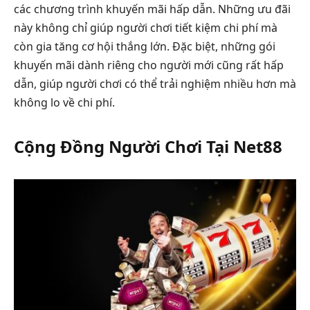
các chương trình khuyến mãi hấp dẫn. Những ưu đãi
này không chỉ giúp người chơi tiết kiệm chi phí mà
còn gia tăng cơ hội thắng lớn. Đặc biệt, những gói
khuyến mãi dành riêng cho người mới cũng rất hấp
dẫn, giúp người chơi có thể trải nghiệm nhiều hơn mà
không lo về chi phí.
Cộng Đồng Người Chơi Tại Net88