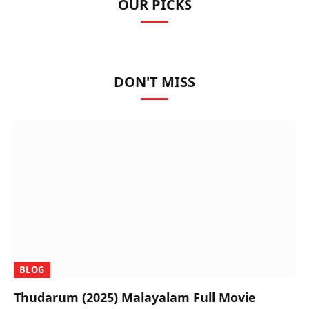
OUR PICKS
DON'T MISS
BLOG
Thudarum (2025) Malayalam Full Movie