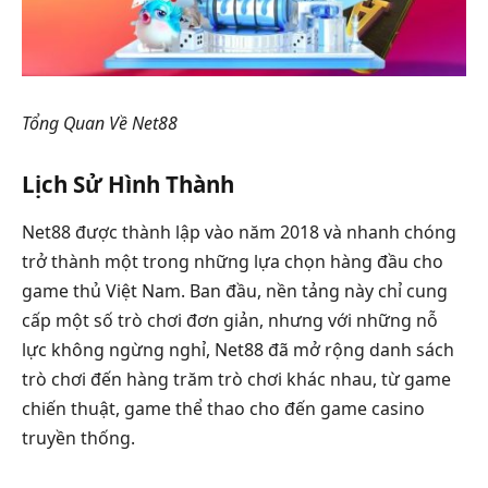
Tổng Quan Về Net88
Lịch Sử Hình Thành
Net88 được thành lập vào năm 2018 và nhanh chóng
trở thành một trong những lựa chọn hàng đầu cho
game thủ Việt Nam. Ban đầu, nền tảng này chỉ cung
cấp một số trò chơi đơn giản, nhưng với những nỗ
lực không ngừng nghỉ, Net88 đã mở rộng danh sách
trò chơi đến hàng trăm trò chơi khác nhau, từ game
chiến thuật, game thể thao cho đến game casino
truyền thống.