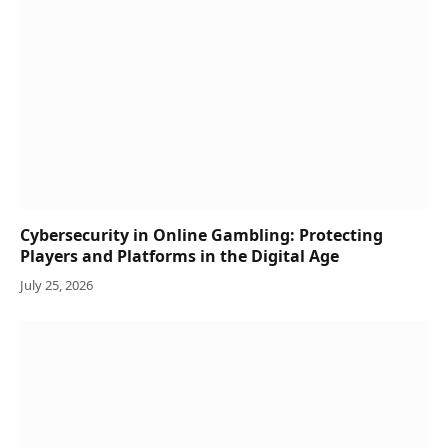
Cybersecurity in Online Gambling: Protecting
Players and Platforms in the Digital Age
July 25, 2026