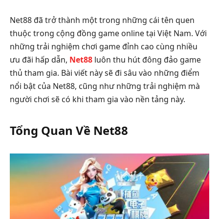
Net88 đã trở thành một trong những cái tên quen
thuộc trong cộng đồng game online tại Việt Nam. Với
những trải nghiệm chơi game đỉnh cao cùng nhiều
ưu đãi hấp dẫn,
Net88
luôn thu hút đông đảo game
thủ tham gia. Bài viết này sẽ đi sâu vào những điểm
nổi bật của Net88, cũng như những trải nghiệm mà
người chơi sẽ có khi tham gia vào nền tảng này.
Tổng Quan Về Net88