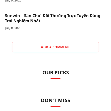
July 9, 2026
Sunwin – Sân Chơi Đổi Thưởng Trực Tuyến Đáng
Trải Nghiệm Nhất
July 8, 2026
ADD A COMMENT
OUR PICKS
DON'T MISS