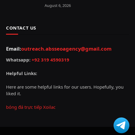
August 6, 2026
CONTACT US
Email:
outreach.absseoagency@gmail.com
Whatsapp:
+92 319 4590319
Helpful Links:
Here are some helpful links for our users. Hopefully, you
liked it.
bóng đá trực tiếp Xoilac