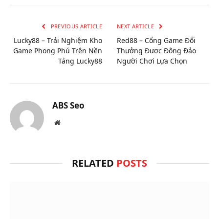
PREVIOUS ARTICLE
NEXT ARTICLE
Lucky88 – Trải Nghiệm Kho
Red88 – Cổng Game Đổi
Game Phong Phú Trên Nền
Thưởng Được Đông Đảo
Tảng Lucky88
Người Chơi Lựa Chọn
ABS Seo
Website
RELATED
POSTS