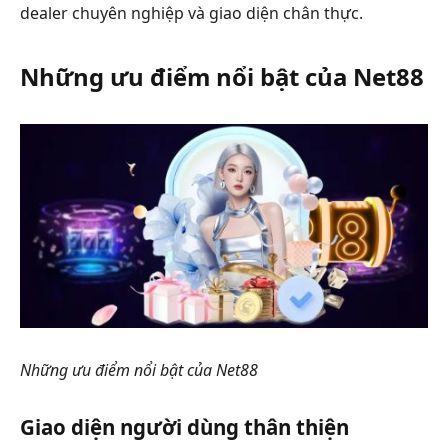
dealer chuyên nghiệp và giao diện chân thực.
Những ưu điểm nổi bật của Net88
Những ưu điểm nổi bật của Net88
Giao diện người dùng thân thiện