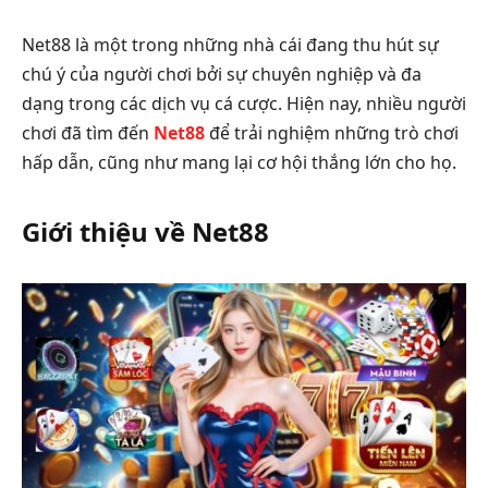
Net88 là một trong những nhà cái đang thu hút sự
chú ý của người chơi bởi sự chuyên nghiệp và đa
dạng trong các dịch vụ cá cược. Hiện nay, nhiều người
chơi đã tìm đến
Net88
để trải nghiệm những trò chơi
hấp dẫn, cũng như mang lại cơ hội thắng lớn cho họ.
Giới thiệu về Net88