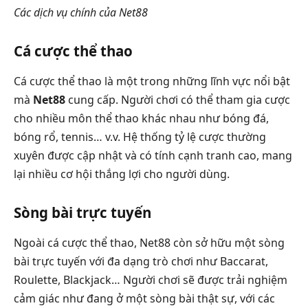
Các dịch vụ chính của Net88
Cá cược thể thao
Cá cược thể thao là một trong những lĩnh vực nổi bật
mà
Net88
cung cấp. Người chơi có thể tham gia cược
cho nhiều môn thể thao khác nhau như bóng đá,
bóng rổ, tennis… v.v. Hệ thống tỷ lệ cược thường
xuyên được cập nhật và có tính cạnh tranh cao, mang
lại nhiều cơ hội thắng lợi cho người dùng.
Sòng bài trực tuyến
Ngoài cá cược thể thao, Net88 còn sở hữu một sòng
bài trực tuyến với đa dạng trò chơi như Baccarat,
Roulette, Blackjack… Người chơi sẽ được trải nghiệm
cảm giác như đang ở một sòng bài thật sự, với các