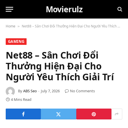
Movierulz
Home
Net88 – Sân Chơi Đổi Thưởng Hiện Đại Cho Người Yêu Thích Giải Trí
»
GAMING
Net88 – Sân Chơi Đổi
Thưởng Hiện Đại Cho
Người Yêu Thích Giải Trí
By
ABS Seo
July 7, 2026
No Comments
4 Mins Read