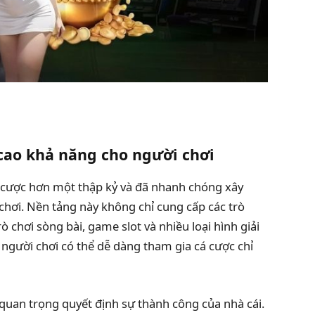
cao khả năng cho người chơi
cá cược hơn một thập kỷ và đã nhanh chóng xây
chơi. Nền tảng này không chỉ cung cấp các trò
 chơi sòng bài, game slot và nhiều loại hình giải
, người chơi có thể dễ dàng tham gia cá cược chỉ
quan trọng quyết định sự thành công của nhà cái.