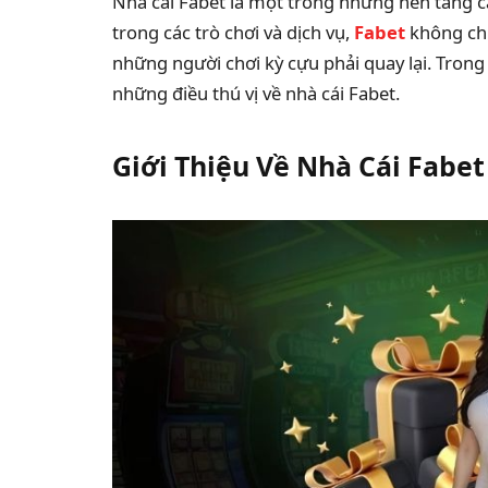
Nhà cái Fabet là một trong những nền tảng cá
trong các trò chơi và dịch vụ,
Fabet
không chỉ
những người chơi kỳ cựu phải quay lại. Trong
những điều thú vị về nhà cái Fabet.
Giới Thiệu Về Nhà Cái Fabet