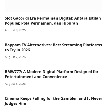
Slot Gacor di Era Permainan Digital: Antara Istilah
Populer, Pola Permainan, dan Hiburan
August 8, 2026
Bappam TV Alternatives: Best Streaming Platforms
to Try in 2026
August 7, 2026
BMW777: A Modern Digital Platform Designed for
Entertainment and Convenience
August 6, 2026
Cinema Keeps Falling for the Gambler, and It Never
Judges Him