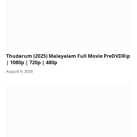
Thudarum (2025) Malayalam Full Movie PreDVDRip
| 1080p | 720p | 480p
August 9, 2026