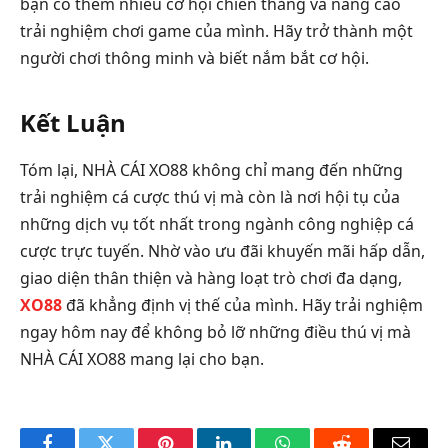
bạn có thêm nhiều cơ hội chiến thắng và nâng cao
trải nghiệm chơi game của mình. Hãy trở thành một
người chơi thông minh và biết nắm bắt cơ hội.
Kết Luận
Tóm lại, NHÀ CÁI XO88 không chỉ mang đến những
trải nghiệm cá cược thú vị mà còn là nơi hội tụ của
những dịch vụ tốt nhất trong ngành công nghiệp cá
cược trực tuyến. Nhờ vào ưu đãi khuyến mãi hấp dẫn,
giao diện thân thiện và hàng loạt trò chơi đa dạng,
XO88
đã khẳng định vị thế của mình. Hãy trải nghiệm
ngay hôm nay để không bỏ lỡ những điều thú vị mà
NHÀ CÁI XO88 mang lại cho bạn.