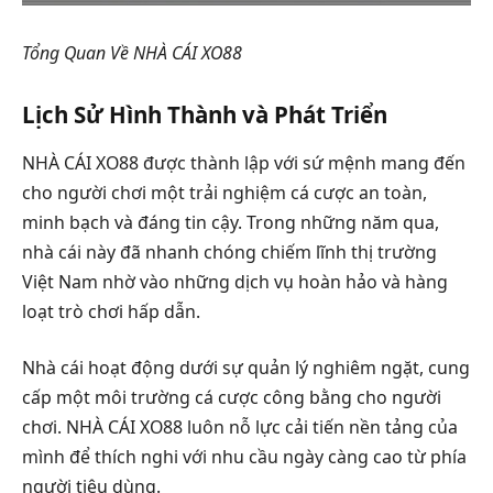
Tổng Quan Về NHÀ CÁI XO88
Lịch Sử Hình Thành và Phát Triển
NHÀ CÁI XO88 được thành lập với sứ mệnh mang đến
cho người chơi một trải nghiệm cá cược an toàn,
minh bạch và đáng tin cậy. Trong những năm qua,
nhà cái này đã nhanh chóng chiếm lĩnh thị trường
Việt Nam nhờ vào những dịch vụ hoàn hảo và hàng
loạt trò chơi hấp dẫn.
Nhà cái hoạt động dưới sự quản lý nghiêm ngặt, cung
cấp một môi trường cá cược công bằng cho người
chơi. NHÀ CÁI XO88 luôn nỗ lực cải tiến nền tảng của
mình để thích nghi với nhu cầu ngày càng cao từ phía
người tiêu dùng.