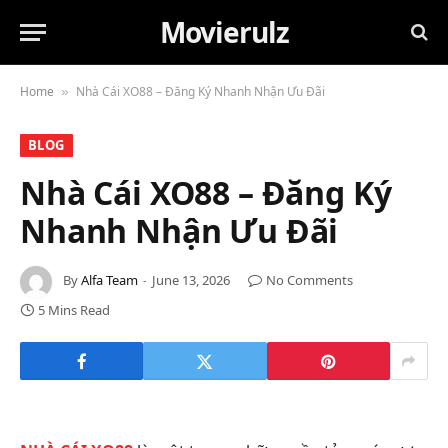
Movierulz
Home
Nhà Cái XO88 – Đăng Ký Nhanh Nhận Ưu Đãi
»
BLOG
Nhà Cái XO88 – Đăng Ký
Nhanh Nhận Ưu Đãi
By
Alfa Team
June 13, 2026
No Comments
5 Mins Read