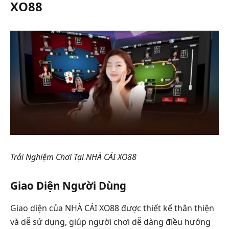
XO88
Trải Nghiệm Chơi Tại NHÀ CÁI XO88
Giao Diện Người Dùng
Giao diện của NHÀ CÁI XO88 được thiết kế thân thiện
và dễ sử dụng, giúp người chơi dễ dàng điều hướng