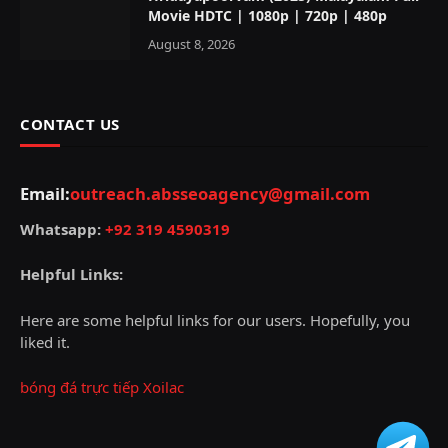
Movie HDTC | 1080p | 720p | 480p
August 8, 2026
CONTACT US
Email:
outreach.absseoagency@gmail.com
Whatsapp:
+92 319 4590319
Helpful Links:
Here are some helpful links for our users. Hopefully, you
liked it.
bóng đá trực tiếp Xoilac