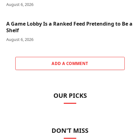
August 6, 2026
A Game Lobby Is a Ranked Feed Pretending to Be a
Shelf
August 6, 2026
ADD A COMMENT
OUR PICKS
DON'T MISS