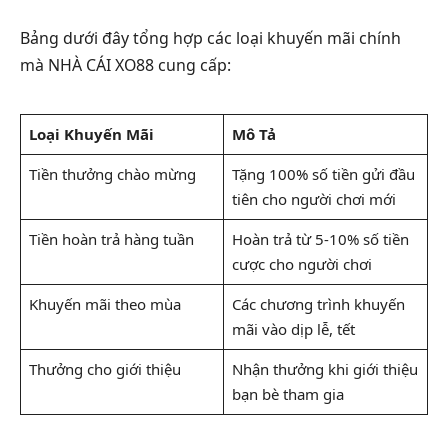
Bảng dưới đây tổng hợp các loại khuyến mãi chính
mà NHÀ CÁI XO88 cung cấp:
Loại Khuyến Mãi
Mô Tả
Tiền thưởng chào mừng
Tặng 100% số tiền gửi đầu
tiên cho người chơi mới
Tiền hoàn trả hàng tuần
Hoàn trả từ 5-10% số tiền
cược cho người chơi
Khuyến mãi theo mùa
Các chương trình khuyến
mãi vào dịp lễ, tết
Thưởng cho giới thiệu
Nhận thưởng khi giới thiệu
bạn bè tham gia