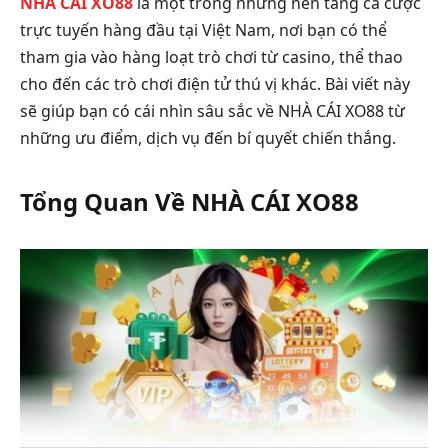
NHÀ CÁI XO88
là một trong những nền tảng cá cược
trực tuyến hàng đầu tại Việt Nam, nơi bạn có thể
tham gia vào hàng loạt trò chơi từ casino, thể thao
cho đến các trò chơi điện tử thú vị khác. Bài viết này
sẽ giúp bạn có cái nhìn sâu sắc về NHÀ CÁI XO88 từ
những ưu điểm, dịch vụ đến bí quyết chiến thắng.
Tổng Quan Về NHÀ CÁI XO88