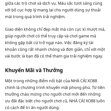
giữa các trò chơi và dịch vụ. Màu sắc tươi sáng cùng
với bố cục hợp lý mang lại cho người dùng sự thoải
mái trong quá trình trải nghiệm.
Giao diện không chỉ đẹp mắt mà còn cực kì mượt mà,
giúp người chơi có thể truy cập và chơi game mà
không gặp bất cứ trở ngại nào. Việc đăng ký tài
khoản cũng rất nhanh chóng và đơn giản, chỉ với một
vài bước là bạn đã có thể tham gia trải nghiệm ngay.
Khuyến Mãi và Thưởng
Một trong những điểm nổi bật của NHÀ CÁI XO88
chính là chương trình khuyến mãi phong phú. Từ tiền
thưởng chào mừng cho người chơi mới đến những
ưu đãi đặc biệt cho người chơi cũ, NHÀ CÁI XO88 luôn
có cách để tri ân người dùng.