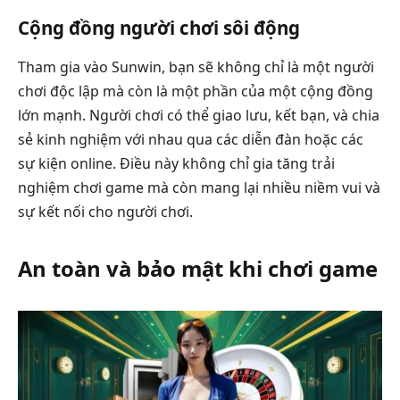
Cộng đồng người chơi sôi động
Tham gia vào Sunwin, bạn sẽ không chỉ là một người
chơi độc lập mà còn là một phần của một cộng đồng
lớn mạnh. Người chơi có thể giao lưu, kết bạn, và chia
sẻ kinh nghiệm với nhau qua các diễn đàn hoặc các
sự kiện online. Điều này không chỉ gia tăng trải
nghiệm chơi game mà còn mang lại nhiều niềm vui và
sự kết nối cho người chơi.
An toàn và bảo mật khi chơi game