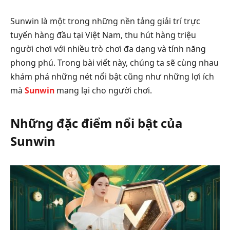
Sunwin là một trong những nền tảng giải trí trực
tuyến hàng đầu tại Việt Nam, thu hút hàng triệu
người chơi với nhiều trò chơi đa dạng và tính năng
phong phú. Trong bài viết này, chúng ta sẽ cùng nhau
khám phá những nét nổi bật cũng như những lợi ích
mà
Sunwin
mang lại cho người chơi.
Những đặc điểm nổi bật của
Sunwin