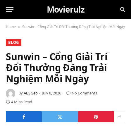
Movierulz
Home
Sunwin – Cổng Giải Trí Đổi Thưởng Đáng Trải Nghiệm Mỗi Ngày
»
BLOG
Sunwin – Cổng Giải Trí
Đổi Thưởng Đáng Trải
Nghiệm Mỗi Ngày
By
ABS Seo
July 8, 2026
No Comments
4 Mins Read