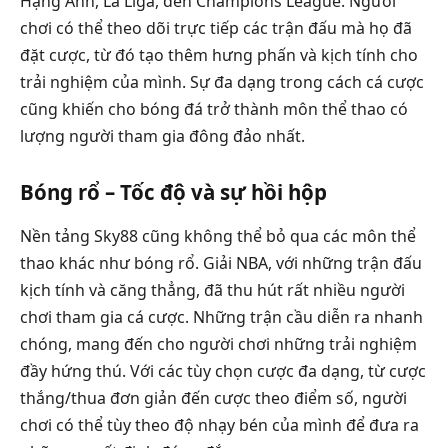
Hạng Anh, La Liga, đến Champions League. Người
chơi có thể theo dõi trực tiếp các trận đấu mà họ đã
đặt cược, từ đó tạo thêm hưng phấn và kịch tính cho
trải nghiệm của mình. Sự đa dạng trong cách cá cược
cũng khiến cho bóng đá trở thành môn thể thao có
lượng người tham gia đông đảo nhất.
Bóng rổ – Tốc độ và sự hồi hộp
Nền tảng Sky88 cũng không thể bỏ qua các môn thể
thao khác như bóng rổ. Giải NBA, với những trận đấu
kịch tính và căng thẳng, đã thu hút rất nhiều người
chơi tham gia cá cược. Những trận cầu diễn ra nhanh
chóng, mang đến cho người chơi những trải nghiệm
đầy hứng thú. Với các tùy chọn cược đa dạng, từ cược
thắng/thua đơn giản đến cược theo điểm số, người
chơi có thể tùy theo độ nhạy bén của mình để đưa ra