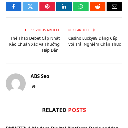
Facebook
Twitter
Pinterest
LinkedIn
WhatsApp
Reddit
Email
PREVIOUS ARTICLE
NEXT ARTICLE
Thể Thao Debet Cập Nhật
Casino Lucky88 Đẳng Cấp
Kèo Chuẩn Xác Và Thưởng
Với Trải Nghiệm Chân Thực
Hấp Dẫn
ABS Seo
Website
RELATED
POSTS