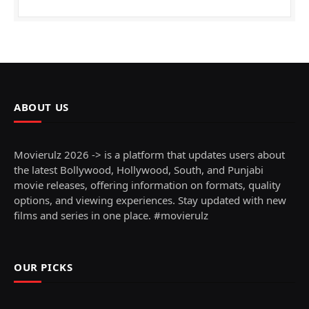
ABOUT US
Movierulz 2026 -> is a platform that updates users about
the latest Bollywood, Hollywood, South, and Punjabi
movie releases, offering information on formats, quality
options, and viewing experiences. Stay updated with new
films and series in one place. #movierulz
OUR PICKS