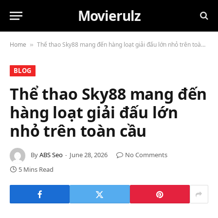
Movierulz
Home
Thể thao Sky88 mang đến hàng loạt giải đấu lớn nhỏ trên toàn cầu
»
BLOG
Thể thao Sky88 mang đến
hàng loạt giải đấu lớn
nhỏ trên toàn cầu
By
ABS Seo
June 28, 2026
No Comments
5 Mins Read