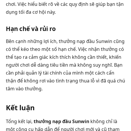
chơi. Việc hiểu biết rõ về các quy định sẽ giúp bạn tận
dụng tối đa cơ hội này.
Hạn chế và rủi ro
Bên cạnh những lợi ích, thưởng nạp đầu Sunwin cũng
có thể kéo theo một số hạn chế. Việc nhận thưởng có
thể tạo ra cảm giác kích thích không cần thiết, khiến
người chơi dễ dàng tiêu tiền mà không suy nghĩ. Bạn
cần phải quản lý tài chính của mình một cách cẩn
thận để không rơi vào tình trạng thua lỗ vì đã quá chú
tâm vào thưởng.
Kết luận
Tổng kết lại,
thưởng nạp đầu Sunwin
không chỉ là
một công cụ hấp dẫn để người chơi mới và cũ tham