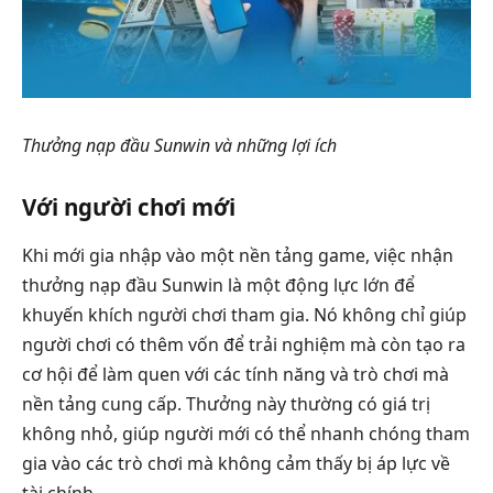
Thưởng nạp đầu Sunwin và những lợi ích
Với người chơi mới
Khi mới gia nhập vào một nền tảng game, việc nhận
thưởng nạp đầu Sunwin là một động lực lớn để
khuyến khích người chơi tham gia. Nó không chỉ giúp
người chơi có thêm vốn để trải nghiệm mà còn tạo ra
cơ hội để làm quen với các tính năng và trò chơi mà
nền tảng cung cấp. Thưởng này thường có giá trị
không nhỏ, giúp người mới có thể nhanh chóng tham
gia vào các trò chơi mà không cảm thấy bị áp lực về
tài chính.