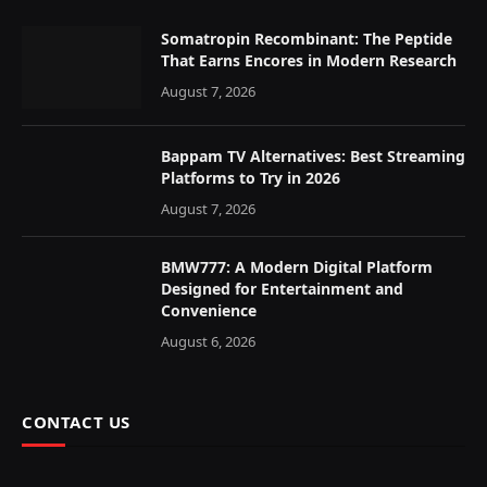
Somatropin Recombinant: The Peptide
That Earns Encores in Modern Research
August 7, 2026
Bappam TV Alternatives: Best Streaming
Platforms to Try in 2026
August 7, 2026
BMW777: A Modern Digital Platform
Designed for Entertainment and
Convenience
August 6, 2026
CONTACT US