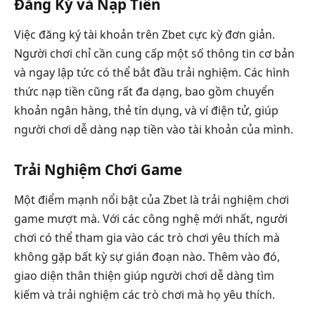
Đăng Ký và Nạp Tiền
Việc đăng ký tài khoản trên Zbet cực kỳ đơn giản.
Người chơi chỉ cần cung cấp một số thông tin cơ bản
và ngay lập tức có thể bắt đầu trải nghiệm. Các hình
thức nạp tiền cũng rất đa dạng, bao gồm chuyển
khoản ngân hàng, thẻ tín dụng, và ví điện tử, giúp
người chơi dễ dàng nạp tiền vào tài khoản của mình.
Trải Nghiệm Chơi Game
Một điểm mạnh nổi bật của Zbet là trải nghiệm chơi
game mượt mà. Với các công nghệ mới nhất, người
chơi có thể tham gia vào các trò chơi yêu thích mà
không gặp bất kỳ sự gián đoạn nào. Thêm vào đó,
giao diện thân thiện giúp người chơi dễ dàng tìm
kiếm và trải nghiệm các trò chơi mà họ yêu thích.