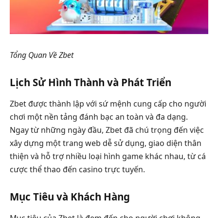
Tổng Quan Về Zbet
Lịch Sử Hình Thành và Phát Triển
Zbet được thành lập với sứ mệnh cung cấp cho người
chơi một nền tảng đánh bạc an toàn và đa dạng.
Ngay từ những ngày đầu, Zbet đã chú trọng đến việc
xây dựng một trang web dễ sử dụng, giao diện thân
thiện và hỗ trợ nhiều loại hình game khác nhau, từ cá
cược thể thao đến casino trực tuyến.
Mục Tiêu và Khách Hàng
Mục tiêu của Zbet là đem đến cho người chơi không