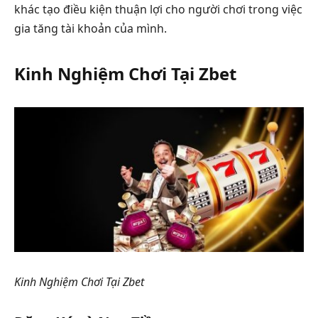
khác tạo điều kiện thuận lợi cho người chơi trong việc
gia tăng tài khoản của mình.
Kinh Nghiệm Chơi Tại Zbet
Kinh Nghiệm Chơi Tại Zbet