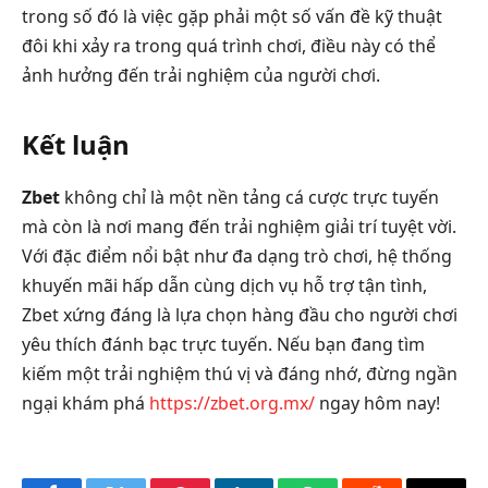
trong số đó là việc gặp phải một số vấn đề kỹ thuật
đôi khi xảy ra trong quá trình chơi, điều này có thể
ảnh hưởng đến trải nghiệm của người chơi.
Kết luận
Zbet
không chỉ là một nền tảng cá cược trực tuyến
mà còn là nơi mang đến trải nghiệm giải trí tuyệt vời.
Với đặc điểm nổi bật như đa dạng trò chơi, hệ thống
khuyến mãi hấp dẫn cùng dịch vụ hỗ trợ tận tình,
Zbet xứng đáng là lựa chọn hàng đầu cho người chơi
yêu thích đánh bạc trực tuyến. Nếu bạn đang tìm
kiếm một trải nghiệm thú vị và đáng nhớ, đừng ngần
ngại khám phá
https://zbet.org.mx/
ngay hôm nay!