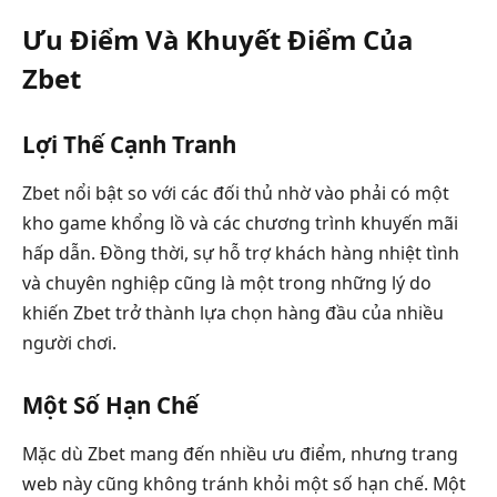
Ưu Điểm Và Khuyết Điểm Của
Zbet
Lợi Thế Cạnh Tranh
Zbet nổi bật so với các đối thủ nhờ vào phải có một
kho game khổng lồ và các chương trình khuyến mãi
hấp dẫn. Đồng thời, sự hỗ trợ khách hàng nhiệt tình
và chuyên nghiệp cũng là một trong những lý do
khiến Zbet trở thành lựa chọn hàng đầu của nhiều
người chơi.
Một Số Hạn Chế
Mặc dù Zbet mang đến nhiều ưu điểm, nhưng trang
web này cũng không tránh khỏi một số hạn chế. Một