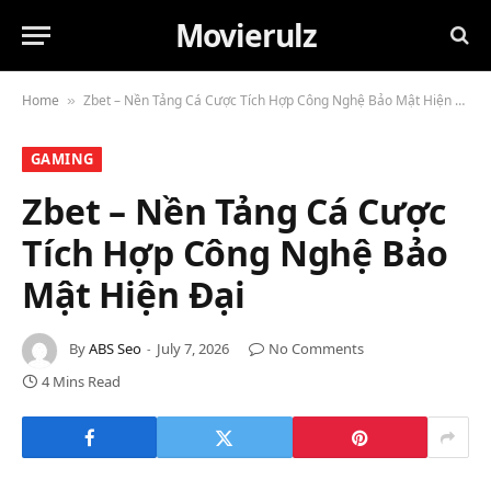
Movierulz
Home
Zbet – Nền Tảng Cá Cược Tích Hợp Công Nghệ Bảo Mật Hiện Đại
»
GAMING
Zbet – Nền Tảng Cá Cược
Tích Hợp Công Nghệ Bảo
Mật Hiện Đại
By
ABS Seo
July 7, 2026
No Comments
4 Mins Read