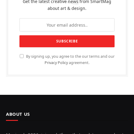
Get the latest creative news from SmartMag
about art & design.
By signing up, you agree to the our terms and our
Privacy Policy
agreement.
ABOUT US