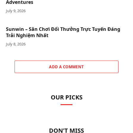
Adventures
July 9, 2026
Sunwin – Sân Chơi Đổi Thưởng Trực Tuyến Đáng
Trải Nghiệm Nhất
July 8, 2026
ADD A COMMENT
OUR PICKS
DON'T MISS