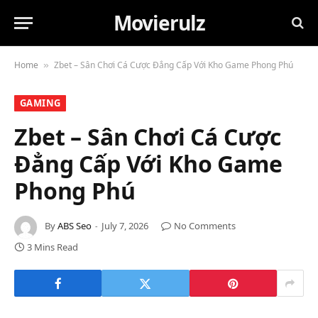
Movierulz
Home
Zbet – Sân Chơi Cá Cược Đẳng Cấp Với Kho Game Phong Phú
»
GAMING
Zbet – Sân Chơi Cá Cược
Đẳng Cấp Với Kho Game
Phong Phú
By
ABS Seo
July 7, 2026
No Comments
3 Mins Read