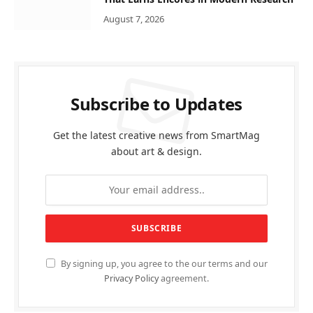
August 7, 2026
Subscribe to Updates
Get the latest creative news from SmartMag
about art & design.
By signing up, you agree to the our terms and our
Privacy Policy
agreement.