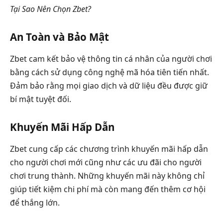
Tại Sao Nên Chọn Zbet?
An Toàn và Bảo Mật
Zbet cam kết bảo vệ thông tin cá nhân của người chơi
bằng cách sử dụng công nghệ mã hóa tiên tiến nhất.
Đảm bảo rằng mọi giao dịch và dữ liệu đều được giữ
bí mật tuyệt đối.
Khuyến Mãi Hấp Dẫn
Zbet cung cấp các chương trình khuyến mãi hấp dẫn
cho người chơi mới cũng như các ưu đãi cho người
chơi trung thành. Những khuyến mãi này không chỉ
giúp tiết kiệm chi phí mà còn mang đến thêm cơ hội
để thắng lớn.