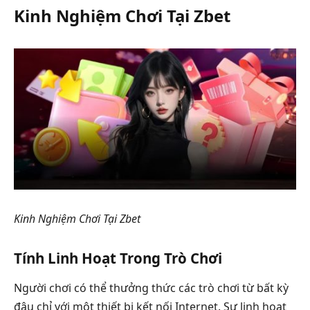
Kinh Nghiệm Chơi Tại Zbet
Kinh Nghiệm Chơi Tại Zbet
Tính Linh Hoạt Trong Trò Chơi
Người chơi có thể thưởng thức các trò chơi từ bất kỳ
đâu chỉ với một thiết bị kết nối Internet. Sự linh hoạt