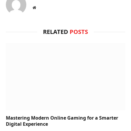
Website
RELATED
POSTS
Mastering Modern Online Gaming for a Smarter
Digital Experience