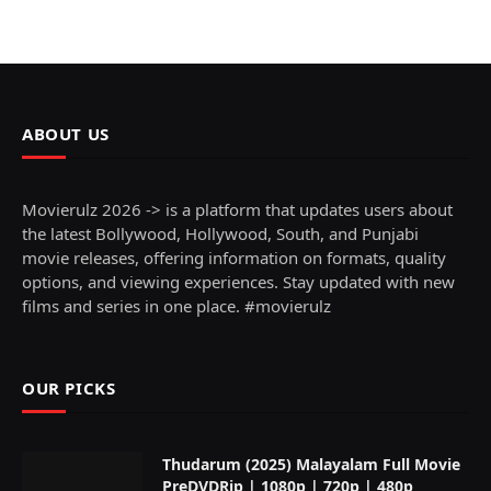
ABOUT US
Movierulz 2026 -> is a platform that updates users about
the latest Bollywood, Hollywood, South, and Punjabi
movie releases, offering information on formats, quality
options, and viewing experiences. Stay updated with new
films and series in one place. #movierulz
OUR PICKS
Thudarum (2025) Malayalam Full Movie
PreDVDRip | 1080p | 720p | 480p