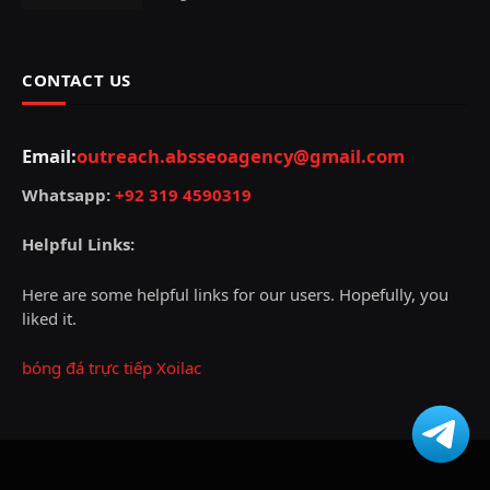
CONTACT US
Email:
outreach.absseoagency@gmail.com
Whatsapp:
+92 319 4590319
Helpful Links:
Here are some helpful links for our users. Hopefully, you
liked it.
bóng đá trực tiếp Xoilac