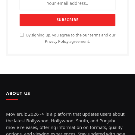
By signing up, you agree to the our terms and our
Privacy Policy
agreement.
ABOUT US
Movierulz 2026 -> is a platform that updates users about
the latest Bollywood, Hollywood, South, and Punjabi
movie releases, offering information on formats, quality
options, and viewing experiences. Stay updated with new