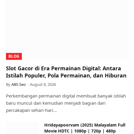
BLOG
Slot Gacor di Era Permainan Digital: Antara
Istilah Populer, Pola Permainan, dan Hiburan
By
ABS Seo
August 8, 2026
Perkembangan permainan digital membuat banyak istilah
baru muncul dan kemudian menjadi bagian dari
percakapan sehari-hari…
Hridayapoorvam (2025) Malayalam Full
Movie HDTC | 1080p | 720p | 480p