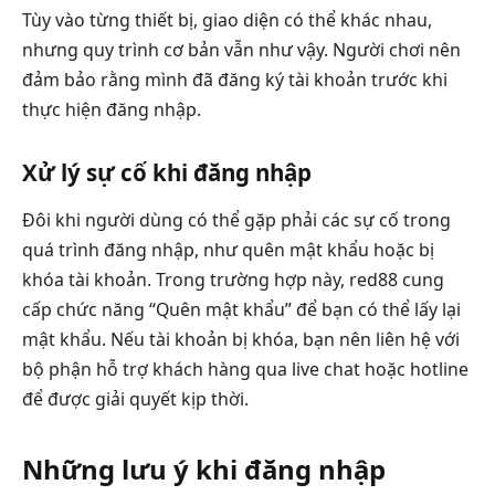
Tùy vào từng thiết bị, giao diện có thể khác nhau,
nhưng quy trình cơ bản vẫn như vậy. Người chơi nên
đảm bảo rằng mình đã đăng ký tài khoản trước khi
thực hiện đăng nhập.
Xử lý sự cố khi đăng nhập
Đôi khi người dùng có thể gặp phải các sự cố trong
quá trình đăng nhập, như quên mật khẩu hoặc bị
khóa tài khoản. Trong trường hợp này, red88 cung
cấp chức năng “Quên mật khẩu” để bạn có thể lấy lại
mật khẩu. Nếu tài khoản bị khóa, bạn nên liên hệ với
bộ phận hỗ trợ khách hàng qua live chat hoặc hotline
để được giải quyết kịp thời.
Những lưu ý khi đăng nhập