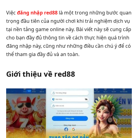
Việc
đăng nhập red88
là một trong những bước quan
trọng đầu tiên của người chơi khi trải nghiệm dịch vụ
tại nền tảng game online này. Bài viết này sẽ cung cấp
cho bạn đầy đủ thông tin về cách thực hiện quá trình
đăng nhập này, cũng như những điều cần chú ý để có
thể tham gia đầy đủ và an toàn.
Giới thiệu về red88