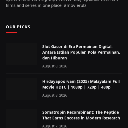
films and series in one place. #movierulz
OUR PICKS
Slot Gacor di Era Permainan Digital:
Antara Istilah Populer, Pola Permainan,
dan Hiburan
August 8, 2026
Hridayapoorvam (2025) Malayalam Full
Movie HDTC | 1080p | 720p | 480p
August 8, 2026
Somatropin Recombinant: The Peptide
That Earns Encores in Modern Research
August 7, 2026