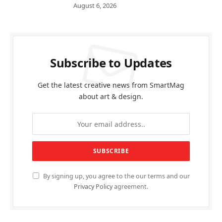
August 6, 2026
Subscribe to Updates
Get the latest creative news from SmartMag
about art & design.
By signing up, you agree to the our terms and our
Privacy Policy
agreement.