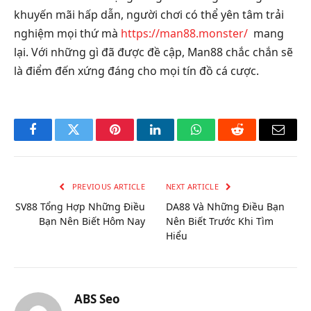
khuyến mãi hấp dẫn, người chơi có thể yên tâm trải
nghiệm mọi thứ mà
https://man88.monster/
mang
lại. Với những gì đã được đề cập, Man88 chắc chắn sẽ
là điểm đến xứng đáng cho mọi tín đồ cá cược.
Facebook
Twitter
Pinterest
LinkedIn
WhatsApp
Reddit
Email
PREVIOUS ARTICLE
NEXT ARTICLE
SV88 Tổng Hợp Những Điều
DA88 Và Những Điều Bạn
Bạn Nên Biết Hôm Nay
Nên Biết Trước Khi Tìm
Hiểu
ABS Seo