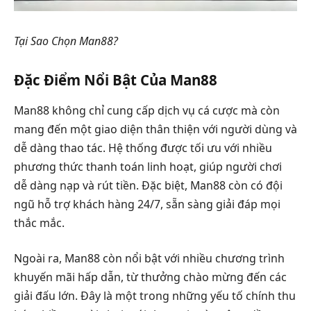
Tại Sao Chọn Man88?
Đặc Điểm Nổi Bật Của Man88
Man88 không chỉ cung cấp dịch vụ cá cược mà còn
mang đến một giao diện thân thiện với người dùng và
dễ dàng thao tác. Hệ thống được tối ưu với nhiều
phương thức thanh toán linh hoạt, giúp người chơi
dễ dàng nạp và rút tiền. Đặc biệt, Man88 còn có đội
ngũ hỗ trợ khách hàng 24/7, sẵn sàng giải đáp mọi
thắc mắc.
Ngoài ra, Man88 còn nổi bật với nhiều chương trình
khuyến mãi hấp dẫn, từ thưởng chào mừng đến các
giải đấu lớn. Đây là một trong những yếu tố chính thu