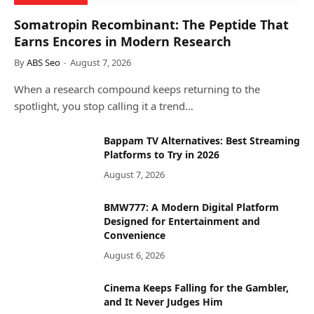
Somatropin Recombinant: The Peptide That
Earns Encores in Modern Research
By
ABS Seo
August 7, 2026
When a research compound keeps returning to the
spotlight, you stop calling it a trend…
Bappam TV Alternatives: Best Streaming
Platforms to Try in 2026
August 7, 2026
BMW777: A Modern Digital Platform
Designed for Entertainment and
Convenience
August 6, 2026
Cinema Keeps Falling for the Gambler,
and It Never Judges Him