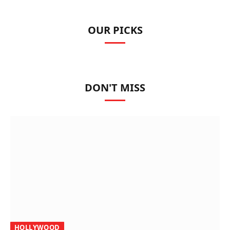
OUR PICKS
DON'T MISS
HOLLYWOOD