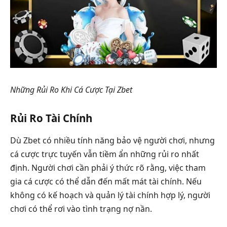
Những Rủi Ro Khi Cá Cược Tại Zbet
Rủi Ro Tài Chính
Dù Zbet có nhiều tính năng bảo vệ người chơi, nhưng
cá cược trực tuyến vẫn tiềm ẩn những rủi ro nhất
định. Người chơi cần phải ý thức rõ rằng, việc tham
gia cá cược có thể dẫn đến mất mát tài chính. Nếu
không có kế hoạch và quản lý tài chính hợp lý, người
chơi có thể rơi vào tình trạng nợ nần.