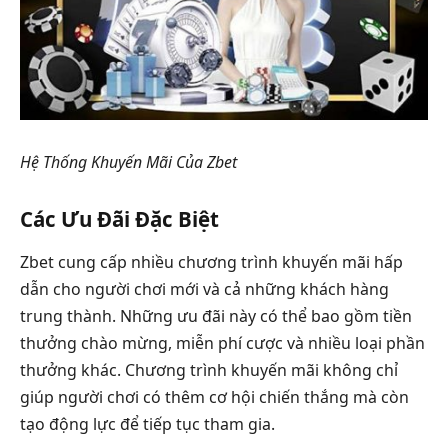
Hệ Thống Khuyến Mãi Của Zbet
Các Ưu Đãi Đặc Biệt
Zbet cung cấp nhiều chương trình khuyến mãi hấp
dẫn cho người chơi mới và cả những khách hàng
trung thành. Những ưu đãi này có thể bao gồm tiền
thưởng chào mừng, miễn phí cược và nhiều loại phần
thưởng khác. Chương trình khuyến mãi không chỉ
giúp người chơi có thêm cơ hội chiến thắng mà còn
tạo động lực để tiếp tục tham gia.