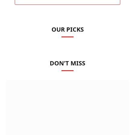
OUR PICKS
DON'T MISS