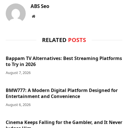
ABS Seo
Website
RELATED
POSTS
Bappam TV Alternatives: Best Streaming Platforms
to Try in 2026
August 7, 2026
BMW777: A Modern Digital Platform Designed for
Entertainment and Convenience
August 6, 2026
Cinema Keeps Falling for the Gambler, and It Never