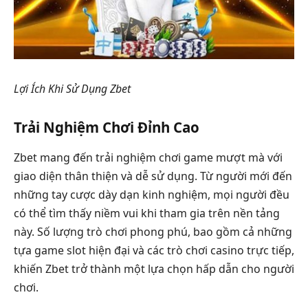
Lợi Ích Khi Sử Dụng Zbet
Trải Nghiệm Chơi Đỉnh Cao
Zbet mang đến trải nghiệm chơi game mượt mà với
giao diện thân thiện và dễ sử dụng. Từ người mới đến
những tay cược dày dạn kinh nghiệm, mọi người đều
có thể tìm thấy niềm vui khi tham gia trên nền tảng
này. Số lượng trò chơi phong phú, bao gồm cả những
tựa game slot hiện đại và các trò chơi casino trực tiếp,
khiến Zbet trở thành một lựa chọn hấp dẫn cho người
chơi.