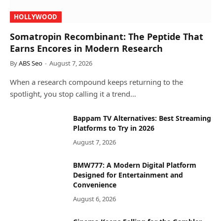
HOLLYWOOD
Somatropin Recombinant: The Peptide That
Earns Encores in Modern Research
By
ABS Seo
August 7, 2026
When a research compound keeps returning to the
spotlight, you stop calling it a trend…
Bappam TV Alternatives: Best Streaming
Platforms to Try in 2026
August 7, 2026
BMW777: A Modern Digital Platform
Designed for Entertainment and
Convenience
August 6, 2026