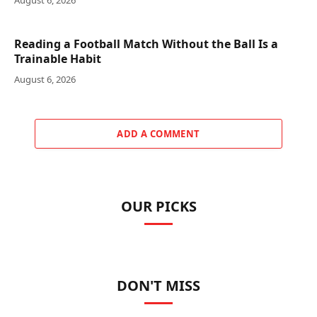
Reading a Football Match Without the Ball Is a
Trainable Habit
August 6, 2026
ADD A COMMENT
OUR PICKS
DON'T MISS