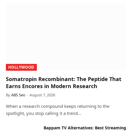
HOLLYWOOD
Somatropin Recombinant: The Peptide That
Earns Encores in Modern Research
By
ABS Seo
August 7, 2026
When a research compound keeps returning to the
spotlight, you stop calling it a trend…
Bappam TV Alternatives: Best Streaming