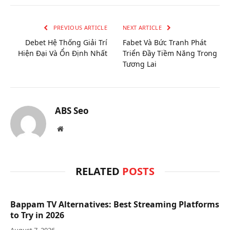
PREVIOUS ARTICLE
NEXT ARTICLE
Debet Hệ Thống Giải Trí
Fabet Và Bức Tranh Phát
Hiện Đại Và Ổn Định Nhất
Triển Đầy Tiềm Năng Trong
Tương Lai
ABS Seo
Website
RELATED
POSTS
Bappam TV Alternatives: Best Streaming Platforms
to Try in 2026
August 7, 2026