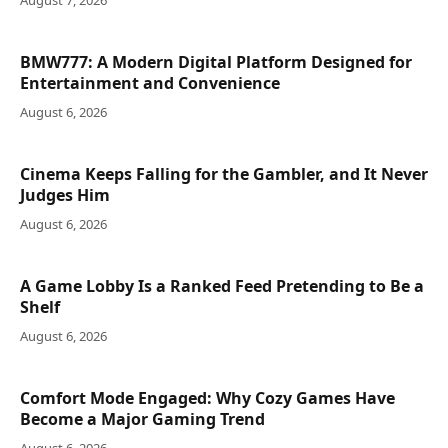
BMW777: A Modern Digital Platform Designed for
Entertainment and Convenience
August 6, 2026
Cinema Keeps Falling for the Gambler, and It Never
Judges Him
August 6, 2026
A Game Lobby Is a Ranked Feed Pretending to Be a
Shelf
August 6, 2026
Comfort Mode Engaged: Why Cozy Games Have
Become a Major Gaming Trend
August 6, 2026