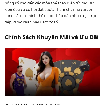
bóng rổ cho đến các môn thể thao điện tử, mọi sự
kiện đều có cơ hội đặt cược. Thậm chí, nhà cái còn
cung cấp các hình thức cược hấp dẫn như cược trực
tiếp, cược chấp hay cược tỷ số.
Chính Sách Khuyến Mãi và Ưu Đãi