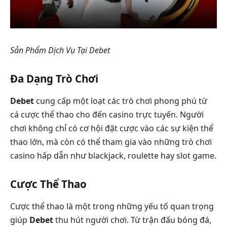
Sản Phẩm Dịch Vụ Tại Debet
Đa Dạng Trò Chơi
Debet
cung cấp một loạt các trò chơi phong phú từ
cá cược thể thao cho đến casino trực tuyến. Người
chơi không chỉ có cơ hội đặt cược vào các sự kiện thể
thao lớn, mà còn có thể tham gia vào những trò chơi
casino hấp dẫn như blackjack, roulette hay slot game.
Cược Thể Thao
Cược thể thao là một trong những yếu tố quan trọng
giúp
Debet
thu hút người chơi. Từ trận đấu bóng đá,