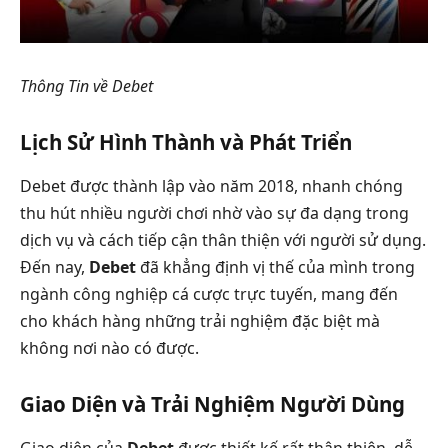
Thông Tin về Debet
Lịch Sử Hình Thành và Phát Triển
Debet được thành lập vào năm 2018, nhanh chóng
thu hút nhiều người chơi nhờ vào sự đa dạng trong
dịch vụ và cách tiếp cận thân thiện với người sử dụng.
Đến nay,
Debet
đã khẳng định vị thế của mình trong
ngành công nghiệp cá cược trực tuyến, mang đến
cho khách hàng những trải nghiệm đặc biệt mà
không nơi nào có được.
Giao Diện và Trải Nghiệm Người Dùng
Giao diện của
Debet
được thiết kế rất thân thiện, dễ