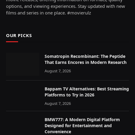
options, and viewing experiences. Stay updated with new
films and series in one place. #movierulz
OUR PICKS
Somatropin Recombinant: The Peptide
That Earns Encores in Modern Research
August 7, 2026
Bappam TV Alternatives: Best Streaming
Platforms to Try in 2026
August 7, 2026
BMW777: A Modern Digital Platform
Designed for Entertainment and
Convenience