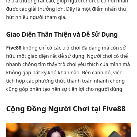
lệ trả thưởng rất cao, giúp người chơi có cơ hội nhận
được các giải thưởng lớn. Đây là một điểm nhấn thu
hút nhiều người tham gia.
Giao Diện Thân Thiện và Dễ Sử Dụng
Five88
không chỉ có các trò chơi đa dạng mà còn sở
hữu một giao diện rất dễ sử dụng. Người chơi có thể
nhanh chóng tìm thấy trò chơi yêu thích của mình mà
không gặp bất kỳ khó khăn nào. Bên cạnh đó, việc
tích hợp các phương thức thanh toán nhanh chóng
cũng góp phần tạo nên sự tiện lợi cho người dùng.
Cộng Đồng Người Chơi tại Five88