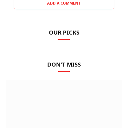
ADD A COMMENT
OUR PICKS
DON'T MISS