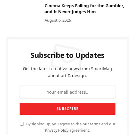
Cinema Keeps Falling for the Gambler,
and It Never Judges Him
August 6, 2026
Subscribe to Updates
Get the latest creative news from SmartMag
about art & design.
By signing up, you agree to the our terms and our
Privacy Policy
agreement.