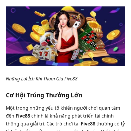
Những Lợi Ích Khi Tham Gia Five88
Cơ Hội Trúng Thưởng Lớn
Một trong những yếu tố khiến người chơi quan tâm
đến
Five88
chính là khả năng phát triển tài chính
thông qua giải trí. Các trò chơi tại
Five88
thường có tỷ