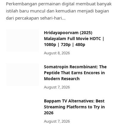
Perkembangan permainan digital membuat banyak
istilah baru muncul dan kemudian menjadi bagian
dari percakapan sehari-hari…
Hridayapoorvam (2025)
Malayalam Full Movie HDTC |
1080p | 720p | 480p
August 8, 2026
Somatropin Recombinant: The
Peptide That Earns Encores in
Modern Research
August 7, 2026
Bappam TV Alternatives: Best
Streaming Platforms to Try in
2026
August 7, 2026