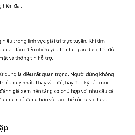
 hiện đại.
u trong lĩnh vực giải trí trực tuyến. Khi tìm
 quan tâm đến nhiều yếu tố như giao diện, tốc độ
ật và thông tin hỗ trợ.
i sử dụng là điều rất quan trọng. Người dùng không
thiệu duy nhất. Thay vào đó, hãy đọc kỹ các mục
 đánh giá xem nền tảng có phù hợp với nhu cầu cá
i dùng chủ động hơn và hạn chế rủi ro khi hoạt
cập