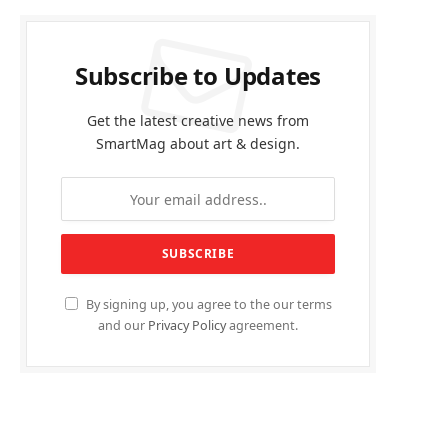
Subscribe to Updates
Get the latest creative news from
SmartMag about art & design.
By signing up, you agree to the our terms
and our
Privacy Policy
agreement.