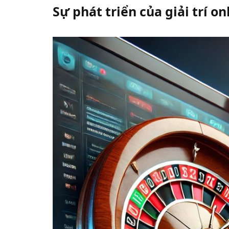
Sự phát triển của giải trí on