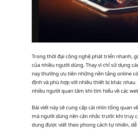
Trong thời đại công nghệ phát triển nhanh, gi
của nhiều người dùng. Thay vì chỉ sử dụng các
nay thường ưu tiên những nền tảng online có 
định và phù hợp với nhiều thiết bị khác nhau.
nhiều người quan tâm khi tìm hiểu về các websi
Bài viết này sẽ cung cấp cái nhìn tổng quan v
mà người dùng nên cân nhắc trước khi truy c
dung được viết theo phong cách tự nhiên, dễ