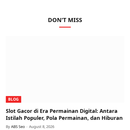
DON'T MISS
BLOG
Slot Gacor di Era Permainan Digital: Antara
Istilah Populer, Pola Permainan, dan Hiburan
By
ABS Seo
August 8, 2026