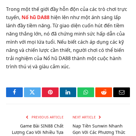
Trong một thế giới đầy hỗn độn của các trò chơi trực
tuyến,
Nổ hũ DA88
hiện lên như một ánh sáng lấp
lánh đầy tiềm năng. Từ giao diện cuốn hút đến tiềm
năng thắng lớn, nó đã chứng minh sức hấp dẫn của
mình với mọi lứa tuổi. Nếu biết cách áp dụng các kỹ
năng và chiến lược cần thiết, người chơi có thể biến
trải nghiệm của Nổ hũ DA88 thành một cuộc hành
trình thú vị và giàu cảm xúc.
Facebook
Twitter
Pinterest
LinkedIn
WhatsApp
Reddit
Email
PREVIOUS ARTICLE
NEXT ARTICLE
Game Bài SIN88 Chất
Nạp Tiền Sunwin Nhanh
Lượng Cao Với Nhiều Tựa
Gọn Với Các Phương Thức