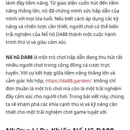
lánh đầy tiềm năng. Từ giao diện cuốn hút đến tiềm
năng thắng lớn, nó đã chứng minh sức hấp dẫn của
mình với mọi lứa tuổi. Nếu biết cách áp dụng các kỹ
năng và chiến lược cần thiết, người chơi có thể biến
trải nghiệm của Nổ hũ DA88 thành một cuộc hành
trình thú vị và giàu cảm xúc.
Nổ hũ DA88
là một trò chơi hấp dẫn đang thu hút rất
nhiều người chơi trong cộng đồng cá cược trực
tuyến. Với sự kết hợp giữa tiềm năng thắng lớn và
cảm giác hồi hộp,
https://da88.garden/
không chỉ
đơn thuần là một trò chơi mà còn là một trải nghiệm
đầy cảm xúc cho người chơi. Trong bài viết này, chúng
ta sẽ khám phá các khía cạnh thú vị và kỹ năng cần
thiết cho một trải nghiệm chơi game tuyệt vời.