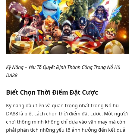
Kỹ Năng – Yếu Tố Quyết Định Thành Công Trong Nổ Hũ
DA88
Biết Chọn Thời Điểm Đặt Cược
Kỹ năng đầu tiên và quan trọng nhất trong Nổ hũ
DA88 là biết cách chọn thời điểm đặt cược. Một người
chơi thông minh không chỉ dựa vào vận may mà còn
phải phân tích những yếu tố ảnh hưởng đến kết quả