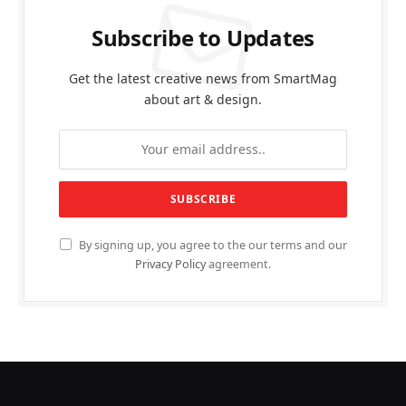
Subscribe to Updates
Get the latest creative news from SmartMag
about art & design.
By signing up, you agree to the our terms and our
Privacy Policy
agreement.