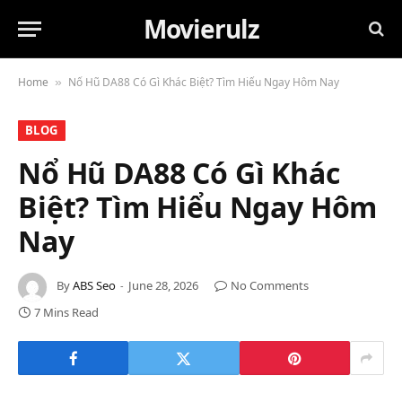
Movierulz
Home
Nổ Hũ DA88 Có Gì Khác Biệt? Tìm Hiểu Ngay Hôm Nay
»
BLOG
Nổ Hũ DA88 Có Gì Khác
Biệt? Tìm Hiểu Ngay Hôm
Nay
By
ABS Seo
June 28, 2026
No Comments
7 Mins Read