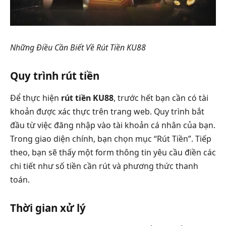
Những Điều Cần Biết Về Rút Tiền KU88
Quy trình rút tiền
Để thực hiện
rút tiền KU88
, trước hết bạn cần có tài
khoản được xác thực trên trang web. Quy trình bắt
đầu từ việc đăng nhập vào tài khoản cá nhân của bạn.
Trong giao diện chính, bạn chọn mục “Rút Tiền”. Tiếp
theo, bạn sẽ thấy một form thông tin yêu cầu điền các
chi tiết như số tiền cần rút và phương thức thanh
toán.
Thời gian xử lý