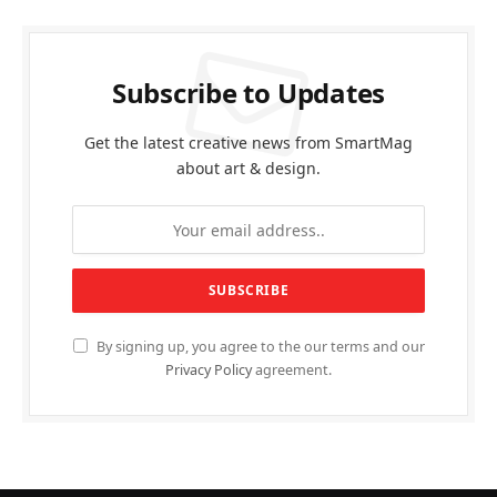
Subscribe to Updates
Get the latest creative news from SmartMag
about art & design.
By signing up, you agree to the our terms and our
Privacy Policy
agreement.