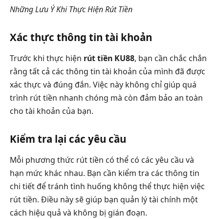
Những Lưu Ý Khi Thực Hiện Rút Tiền
Xác thực thông tin tài khoản
Trước khi thực hiện
rút tiền KU88
, bạn cần chắc chắn
rằng tất cả các thông tin tài khoản của mình đã được
xác thực và đúng đắn. Việc này không chỉ giúp quá
trình rút tiền nhanh chóng mà còn đảm bảo an toàn
cho tài khoản của bạn.
Kiểm tra lại các yêu cầu
Mỗi phương thức rút tiền có thể có các yêu cầu và
hạn mức khác nhau. Bạn cần kiểm tra các thông tin
chi tiết để tránh tình huống không thể thực hiện việc
rút tiền. Điều này sẽ giúp bạn quản lý tài chính một
cách hiệu quả và không bị gián đoạn.