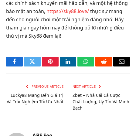
các chính sách khuyến mãi hấp dẫn, và một hệ thống
bảo mật an toàn,
https://sky88.love/
thực sự mang
đến cho người chơi một trải nghiệm đáng nhớ. Hãy
tham gia ngay hôm nay để không bỏ lỡ những điều
thú vị mà Sky88 đem lại!
Facebook
Twitter
Pinterest
LinkedIn
WhatsApp
Reddit
Email
PREVIOUS ARTICLE
NEXT ARTICLE
Lucky88 Mang Đến Giá Trị
Zbet – Nhà Cái Cá Cược
Và Trải Nghiệm Tối Ưu Nhất
Chất Lượng, Uy Tín Và Minh
Bạch
ABS Seo