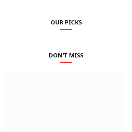
OUR PICKS
DON'T MISS