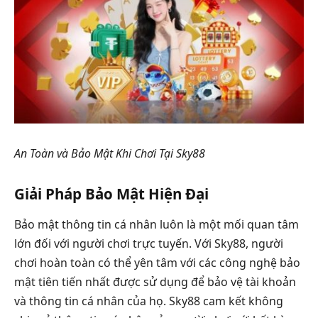
An Toàn và Bảo Mật Khi Chơi Tại Sky88
Giải Pháp Bảo Mật Hiện Đại
Bảo mật thông tin cá nhân luôn là một mối quan tâm
lớn đối với người chơi trực tuyến. Với Sky88, người
chơi hoàn toàn có thể yên tâm với các công nghệ bảo
mật tiên tiến nhất được sử dụng để bảo vệ tài khoản
và thông tin cá nhân của họ. Sky88 cam kết không