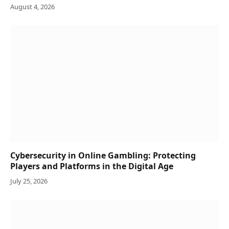
August 4, 2026
Cybersecurity in Online Gambling: Protecting
Players and Platforms in the Digital Age
July 25, 2026