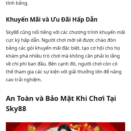
tính bảng.
Khuyến Mãi và Ưu Đãi Hấp Dẫn
Sky88 cũng nổi tiếng với các chương trình khuyến mãi
cực kỳ hấp dẫn. Người chơi mới sẽ được chào đón
bằng các gói khuyến mãi đặc biệt, tạo cơ hội cho họ
khám phá nhiều trò chơi mà không cần phải lo lắng
về chi phí ban đầu. Bên cạnh đó, người chơi còn có
thể tham gia các sự kiện với giải thưởng lớn để nâng
cao trải nghiệm.
An Toàn và Bảo Mật Khi Chơi Tại
Sky88