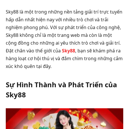
Sky88 là một trong những nền tảng giải trí trực tuyến
hấp dẫn nhất hiện nay với nhiều trò chơi và trải
nghiệm phong phú. Với sự phát triển của công nghệ,
Sky88 không chỉ là một trang web mà còn là một
cộng đồng cho những ai yêu thích trò chơi và giải trí.
Đặt chân vào thế giới của
Sky88
, bạn sẽ khám phá ra
hàng loạt cơ hội thú vị và đắm chìm trong những cảm
xúc khó quên tại đây.
Sự Hình Thành và Phát Triển của
Sky88