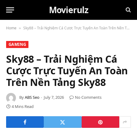
Movierulz
Home
Sky88 – Trải Nghiệm Cá Cược Trực Tuyến An Toàn Trên Nền Tảng Sky88
»
GAMING
Sky88 – Trải Nghiệm Cá
Cược Trực Tuyến An Toàn
Trên Nền Tảng Sky88
By
ABS Seo
July 7, 2026
No Comments
4 Mins Read