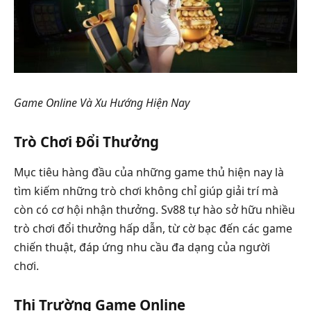
Game Online Và Xu Hướng Hiện Nay
Trò Chơi Đổi Thưởng
Mục tiêu hàng đầu của những game thủ hiện nay là
tìm kiếm những trò chơi không chỉ giúp giải trí mà
còn có cơ hội nhận thưởng. Sv88 tự hào sở hữu nhiều
trò chơi đổi thưởng hấp dẫn, từ cờ bạc đến các game
chiến thuật, đáp ứng nhu cầu đa dạng của người
chơi.
Thị Trường Game Online