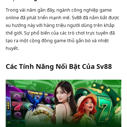
Trong vài năm gần đây, ngành công nghiệp game
online đã phát triển mạnh mẽ. Sv88 đã nắm bắt được
xu hướng này với hàng triệu người dùng trên khắp
thế giới. Sự phổ biến của các trò chơi trực tuyến đã
tạo ra một cộng đồng game thủ gắn bó và nhiệt
huyết.
Các Tính Năng Nổi Bật Của Sv88