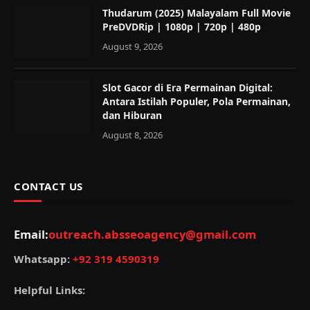
Thudarum (2025) Malayalam Full Movie
PreDVDRip | 1080p | 720p | 480p
August 9, 2026
Slot Gacor di Era Permainan Digital:
Antara Istilah Populer, Pola Permainan,
dan Hiburan
August 8, 2026
CONTACT US
Email:
outreach.absseoagency@gmail.com
Whatsapp:
+92 319 4590319
Helpful Links: