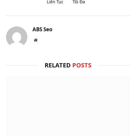
Liên Tục
Tối Đa
ABS Seo
Website
RELATED
POSTS