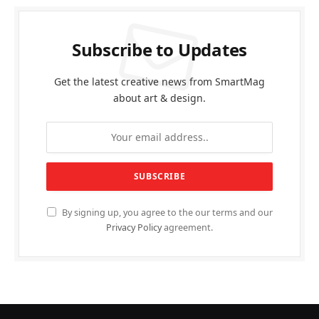
Subscribe to Updates
Get the latest creative news from SmartMag
about art & design.
By signing up, you agree to the our terms and our
Privacy Policy
agreement.