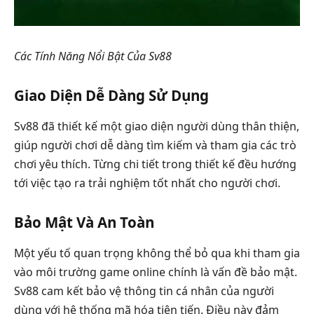
Các Tính Năng Nổi Bật Của Sv88
Giao Diện Dễ Dàng Sử Dụng
Sv88 đã thiết kế một giao diện người dùng thân thiện,
giúp người chơi dễ dàng tìm kiếm và tham gia các trò
chơi yêu thích. Từng chi tiết trong thiết kế đều hướng
tới việc tạo ra trải nghiệm tốt nhất cho người chơi.
Bảo Mật Và An Toàn
Một yếu tố quan trọng không thể bỏ qua khi tham gia
vào môi trường game online chính là vấn đề bảo mật.
Sv88 cam kết bảo vệ thông tin cá nhân của người
dùng với hệ thống mã hóa tiên tiến. Điều này đảm