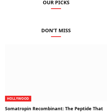
OUR PICKS
DON'T MISS
HOLLYWOOD
Somatropin Recombinant: The Peptide That