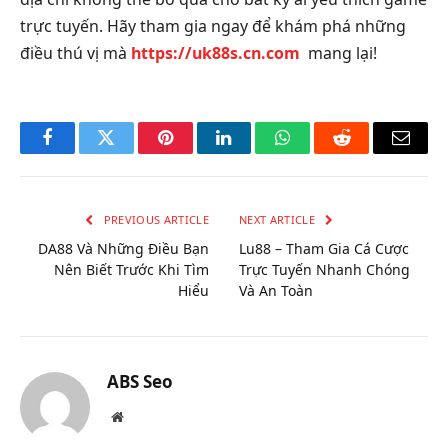
trực tuyến. Hãy tham gia ngay để khám phá những
điều thú vị mà
https://uk88s.cn.com
mang lại!
Facebook
Twitter
Pinterest
LinkedIn
WhatsApp
Reddit
Email
PREVIOUS ARTICLE
NEXT ARTICLE
DA88 Và Những Điều Bạn
Lu88 – Tham Gia Cá Cược
Nên Biết Trước Khi Tìm
Trực Tuyến Nhanh Chóng
Hiểu
Và An Toàn
ABS Seo
Website