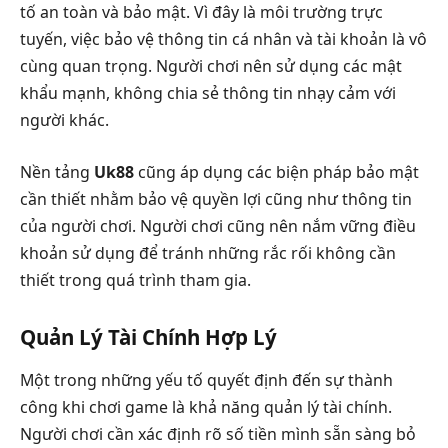
tố an toàn và bảo mật. Vì đây là môi trường trực
tuyến, việc bảo vệ thông tin cá nhân và tài khoản là vô
cùng quan trọng. Người chơi nên sử dụng các mật
khẩu mạnh, không chia sẻ thông tin nhạy cảm với
người khác.
Nền tảng
Uk88
cũng áp dụng các biện pháp bảo mật
cần thiết nhằm bảo vệ quyền lợi cũng như thông tin
của người chơi. Người chơi cũng nên nắm vững điều
khoản sử dụng để tránh những rắc rối không cần
thiết trong quá trình tham gia.
Quản Lý Tài Chính Hợp Lý
Một trong những yếu tố quyết định đến sự thành
công khi chơi game là khả năng quản lý tài chính.
Người chơi cần xác định rõ số tiền mình sẵn sàng bỏ