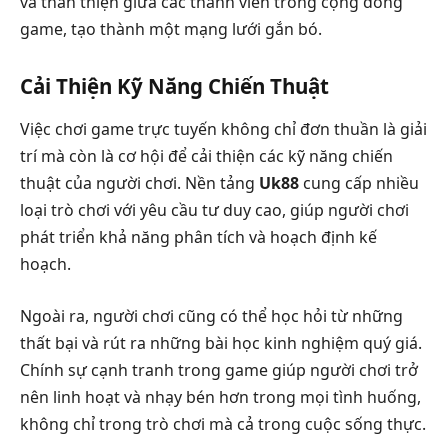
và thân thiện giữa các thành viên trong cộng đồng
game, tạo thành một mạng lưới gắn bó.
Cải Thiện Kỹ Năng Chiến Thuật
Việc chơi game trực tuyến không chỉ đơn thuần là giải
trí mà còn là cơ hội để cải thiện các kỹ năng chiến
thuật của người chơi. Nền tảng
Uk88
cung cấp nhiều
loại trò chơi với yêu cầu tư duy cao, giúp người chơi
phát triển khả năng phân tích và hoạch định kế
hoạch.
Ngoài ra, người chơi cũng có thể học hỏi từ những
thất bại và rút ra những bài học kinh nghiệm quý giá.
Chính sự cạnh tranh trong game giúp người chơi trở
nên linh hoạt và nhạy bén hơn trong mọi tình huống,
không chỉ trong trò chơi mà cả trong cuộc sống thực.