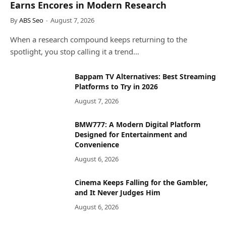
Earns Encores in Modern Research
By
ABS Seo
August 7, 2026
When a research compound keeps returning to the
spotlight, you stop calling it a trend…
Bappam TV Alternatives: Best Streaming
Platforms to Try in 2026
August 7, 2026
BMW777: A Modern Digital Platform
Designed for Entertainment and
Convenience
August 6, 2026
Cinema Keeps Falling for the Gambler,
and It Never Judges Him
August 6, 2026