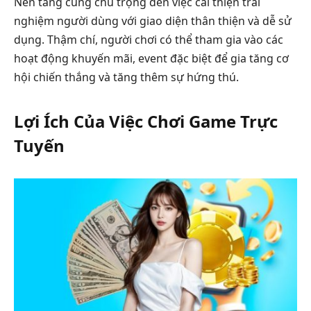
Nền tảng cũng chú trọng đến việc cải thiện trải
nghiệm người dùng với giao diện thân thiện và dễ sử
dụng. Thậm chí, người chơi có thể tham gia vào các
hoạt động khuyến mãi, event đặc biệt để gia tăng cơ
hội chiến thắng và tăng thêm sự hứng thú.
Lợi Ích Của Việc Chơi Game Trực
Tuyến