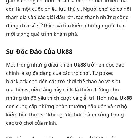
game không chỉ đơn thuần là một trò tiêu khiển mà
còn là một cuộc phiêu lưu thú vị. Người chơi có cơ hội
tham gia vào các giải đấu lớn, tạo thành những cộng
đồng chia sẻ sở thích và tìm kiếm những người bạn
mới trong quá trình khám phá.
Sự Độc Đáo Của Uk88
Một trong những điều khiến
Uk88
trở nên độc đáo
chính là sự đa dạng của các trò chơi. Từ poker,
blackjack cho đến các trò chơi thể thao ảo và slot
machines, nền tảng này có lẽ là thiên đường cho
những tín đồ yêu thích cược và giải trí. Hơn nữa,
Uk88
còn cung cấp những phần thưởng hấp dẫn và cơ hội
kiếm tiền thực sự khi người chơi thành công trong
các trò chơi của mình.