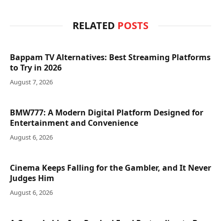
RELATED
POSTS
Bappam TV Alternatives: Best Streaming Platforms
to Try in 2026
August 7, 2026
BMW777: A Modern Digital Platform Designed for
Entertainment and Convenience
August 6, 2026
Cinema Keeps Falling for the Gambler, and It Never
Judges Him
August 6, 2026