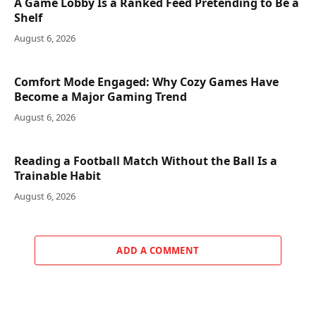
A Game Lobby Is a Ranked Feed Pretending to Be a
Shelf
August 6, 2026
Comfort Mode Engaged: Why Cozy Games Have
Become a Major Gaming Trend
August 6, 2026
Reading a Football Match Without the Ball Is a
Trainable Habit
August 6, 2026
ADD A COMMENT