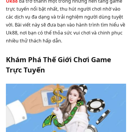
Uk88
đã trở thành một trong những nền tảng game
trực tuyến nổi bật nhất, thu hút người chơi nhờ vào
các dịch vụ đa dạng và trải nghiệm người dùng tuyệt
vời. Bài viết này sẽ đưa bạn vào hành trình tìm hiểu về
Uk88, nơi bạn có thể thỏa sức vui chơi và chinh phục
nhiều thử thách hấp dẫn.
Khám Phá Thế Giới Chơi Game
Trực Tuyến