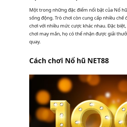
Một trong những đặc điểm nổi bật của Nổ hũ
sống động. Trò chơi còn cung cấp nhiều chế
chơi với nhiều mức cược khác nhau. Đặc biệt,
chơi may mắn, họ có thể nhận được giải thưở
quay.
Cách chơi Nổ hũ NET88