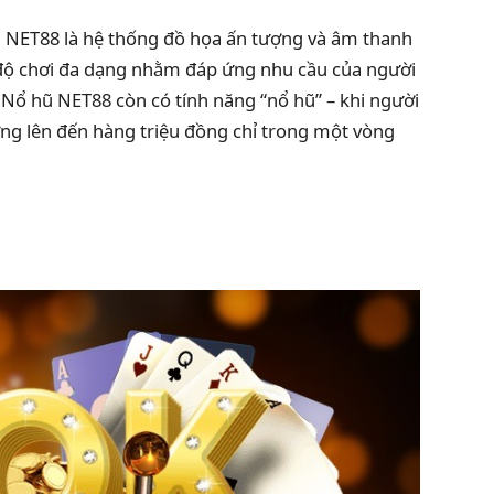
 NET88 là hệ thống đồ họa ấn tượng và âm thanh
 độ chơi đa dạng nhằm đáp ứng nhu cầu của người
 Nổ hũ NET88 còn có tính năng “nổ hũ” – khi người
ng lên đến hàng triệu đồng chỉ trong một vòng