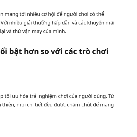
òn mang tới nhiều cơ hội để người chơi có thể
 Với nhiều giải thưởng hấp dẫn và các khuyến mãi
 lại và thử vận may của mình.
i bật hơn so với các trò chơi
p tối ưu hóa trải nghiệm chơi của người dùng. Từ
n thiện, mọi chi tiết đều được chăm chút để mang