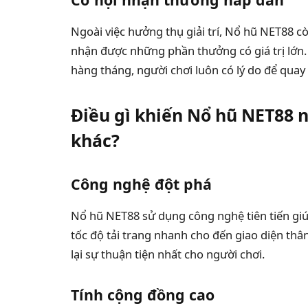
Ngoài việc hưởng thụ giải trí, Nổ hũ NET88 c
nhận được những phần thưởng có giá trị lớn.
hàng tháng, người chơi luôn có lý do để quay
Điều gì khiến Nổ hũ NET88 nổ
khác?
Công nghệ đột phá
Nổ hũ NET88 sử dụng công nghệ tiên tiến giú
tốc độ tải trang nhanh cho đến giao diện thâ
lại sự thuận tiện nhất cho người chơi.
Tính cộng đồng cao