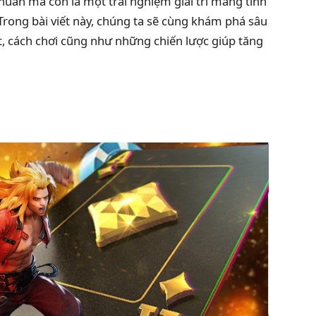
huần mà còn là một trải nghiệm giải trí mang tính
rong bài viết này, chúng ta sẽ cùng khám phá sâu
t, cách chơi cũng như những chiến lược giúp tăng