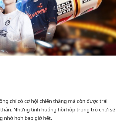
ông chỉ có cơ hội chiến thắng mà còn được trải
 thân. Những tình huống hồi hộp trong trò chơi sẽ
g nhớ hơn bao giờ hết.