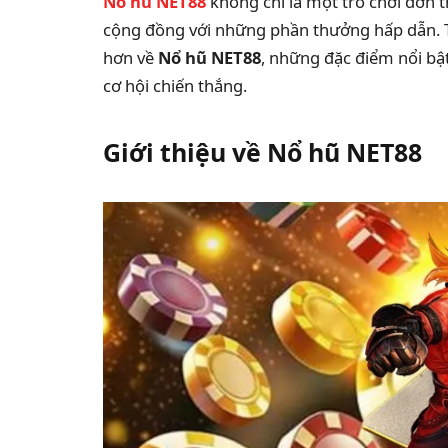
Nổ hũ NET88
không chỉ là một trò chơi đơn t
cộng đồng với những phần thưởng hấp dẫn. T
hơn về
Nổ hũ NET88
, những đặc điểm nổi bậ
cơ hội chiến thắng.
Giới thiệu về Nổ hũ NET88