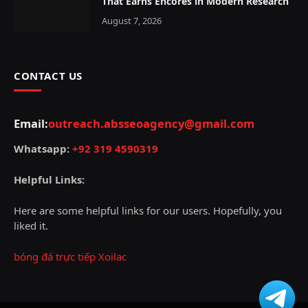
That Earns Encores in Modern Research
August 7, 2026
CONTACT US
Email:
outreach.absseoagency@gmail.com
Whatsapp:
+92 319 4590319
Helpful Links:
Here are some helpful links for our users. Hopefully, you
liked it.
bóng đá trực tiếp Xoilac