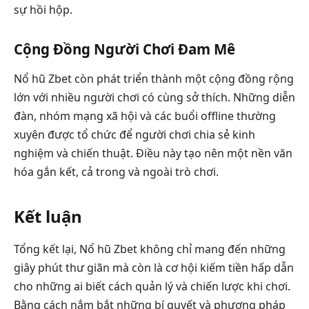
sự hồi hộp.
Cộng Đồng Người Chơi Đam Mê
Nổ hũ Zbet còn phát triển thành một cộng đồng rộng
lớn với nhiều người chơi có cùng sở thích. Những diễn
đàn, nhóm mạng xã hội và các buổi offline thường
xuyên được tổ chức để người chơi chia sẻ kinh
nghiệm và chiến thuật. Điều này tạo nên một nền văn
hóa gắn kết, cả trong và ngoài trò chơi.
Kết luận
Tổng kết lại, Nổ hũ Zbet không chỉ mang đến những
giây phút thư giãn mà còn là cơ hội kiếm tiền hấp dẫn
cho những ai biết cách quản lý và chiến lược khi chơi.
Bằng cách nắm bắt những bí quyết và phương pháp