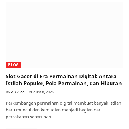
BLOG
Slot Gacor di Era Permainan Digital: Antara
Istilah Populer, Pola Permainan, dan Hiburan
By
ABS Seo
August 8, 2026
Perkembangan permainan digital membuat banyak istilah
baru muncul dan kemudian menjadi bagian dari
percakapan sehari-hari…