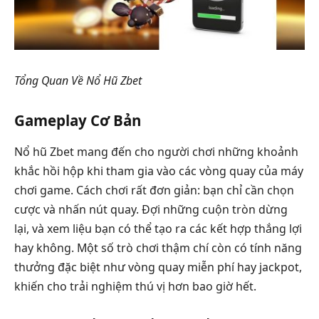
Tổng Quan Về Nổ Hũ Zbet
Gameplay Cơ Bản
Nổ hũ Zbet mang đến cho người chơi những khoảnh
khắc hồi hộp khi tham gia vào các vòng quay của máy
chơi game. Cách chơi rất đơn giản: bạn chỉ cần chọn
cược và nhấn nút quay. Đợi những cuộn tròn dừng
lại, và xem liệu bạn có thể tạo ra các kết hợp thắng lợi
hay không. Một số trò chơi thậm chí còn có tính năng
thưởng đặc biệt như vòng quay miễn phí hay jackpot,
khiến cho trải nghiệm thú vị hơn bao giờ hết.