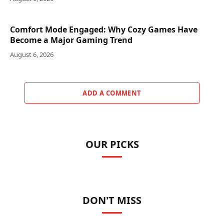
Comfort Mode Engaged: Why Cozy Games Have
Become a Major Gaming Trend
August 6, 2026
ADD A COMMENT
OUR PICKS
DON'T MISS