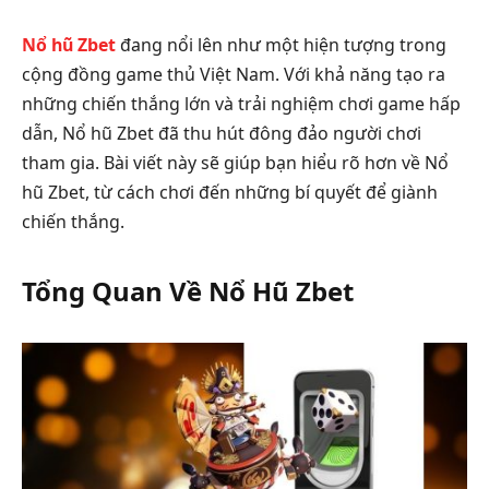
Nổ hũ Zbet
đang nổi lên như một hiện tượng trong
cộng đồng game thủ Việt Nam. Với khả năng tạo ra
những chiến thắng lớn và trải nghiệm chơi game hấp
dẫn, Nổ hũ Zbet đã thu hút đông đảo người chơi
tham gia. Bài viết này sẽ giúp bạn hiểu rõ hơn về Nổ
hũ Zbet, từ cách chơi đến những bí quyết để giành
chiến thắng.
Tổng Quan Về Nổ Hũ Zbet